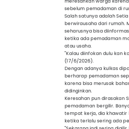
meresahkan warga karena t
sebelum pemadaman di ru
Salah satunya adalah Seti
berwirausaha dari rumah
seharusnya bisa diinforma
ketika ada pemadaman mas
atau usaha.
"Kalau diinfokan dulu kan ka
(17/6/2026).
Dengan adanya kulkas dip
berharap pemadaman seperti
karena bisa merusak bah
didinginkan.
Keresahan pun dirasakan S
pemadaman bergilir. Banya
tempat kerja, dia khawatir
ketika terlalu sering ada
"Sekarang jadi sering digilir