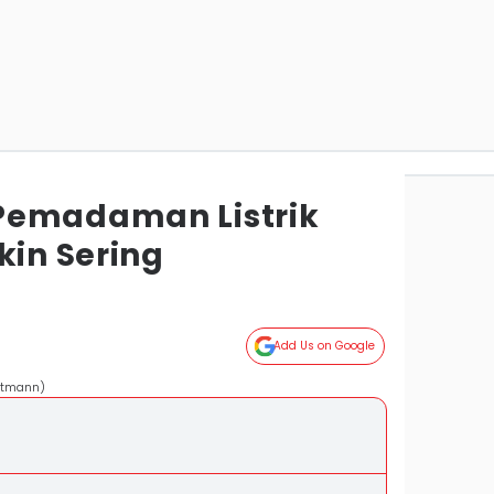
Pemadaman Listrik
in Sering
Add Us on Google
Altmann)