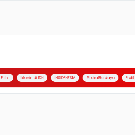
Pilih !
Iklanin di IDN
INSIDENESIA
#LokalBerdaya
Profi