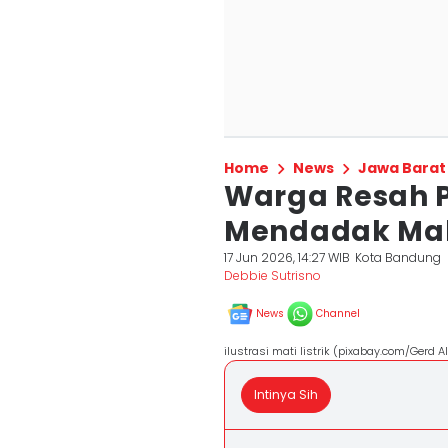
Home
News
Jawa Barat
Warga Resah 
Mendadak Mak
17 Jun 2026, 14:27 WIB
Kota Bandung
Debbie Sutrisno
News
Channel
ilustrasi mati listrik (pixabay.com/Gerd 
Intinya Sih