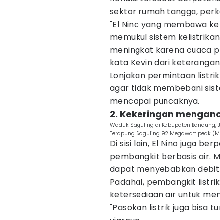
sektor rumah tangga, perk
"El Nino yang membawa kek
memukul sistem kelistrikan d
meningkat karena cuaca 
kata Kevin dari keterangan 
Lonjakan permintaan listrik i
agar tidak membebani sist
mencapai puncaknya.
2. Kekeringan menganca
Waduk Saguling di Kabupaten Bandung, 
Terapung Saguling 92 Megawatt peak (MW
Di sisi lain, El Nino juga b
pembangkit berbasis air.
dapat menyebabkan debit a
Padahal, pembangkit listri
ketersediaan air untuk meng
"Pasokan listrik juga bisa 