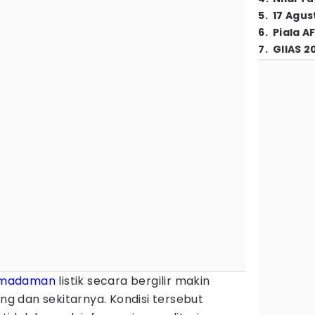
5
.
17 Agus
6
.
Piala A
7
.
GIIAS 2
madaman
listik secara bergilir makin
ung dan sekitarnya. Kondisi tersebut