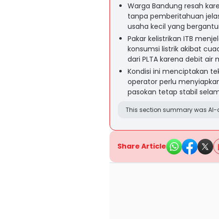
Warga Bandung resah karen
tanpa pemberitahuan jela
usaha kecil yang bergantun
Pakar kelistrikan ITB men
konsumsi listrik akibat c
dari PLTA karena debit air
Kondisi ini menciptakan te
operator perlu menyiapkan 
pasokan tetap stabil sel
This section summary was AI-a
Share Article