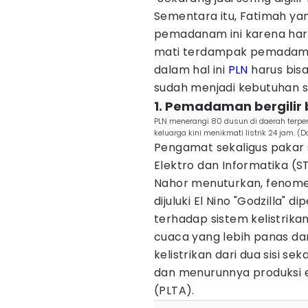
Sementara itu, Fatimah ya
pemadanam ini karena har
mati terdampak pemadaman
dalam hal ini
PLN
harus bisa
sudah menjadi kebutuhan s
1. Pemadaman bergilir
PLN menerangi 80 dusun di daerah terpe
keluarga kini menikmati listrik 24 jam. (D
Pengamat sekaligus pakar s
Elektro dan Informatika (STE
Nahor menuturkan, fenome
dijuluki El Nino "Godzilla"
terhadap sistem kelistrikan
cuaca yang lebih panas dan
kelistrikan dari dua sisi se
dan menurunnya produksi en
(PLTA).