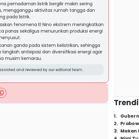
a pemadaman listrik bergilir makin sering
s, mengganggu aktivitas rumah tangga dan
g pada listrik.
jelaskan fenomena El Nino ekstrem meningkatkan
uaca panas sekaligus menurunkan produksi energi
 menyusut.
kanan ganda pada sistem kelistrikan, sehingga
langkah antisipasi dan diversifikasi energi agar
ama musim kemarau.
ssisted and reviewed by our editorial team.
Trendi
1
.
Gubern
2
.
Prabow
3
.
Makan B
4
.
Nilai T