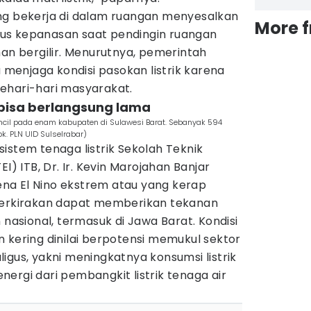
ng bekerja di dalam ruangan menyesalkan
More 
us kepanasan saat pendingin ruangan
 bergilir. Menurutnya, pemerintah
 menjaga kondisi pasokan listrik karena
ehari-hari masyarakat.
 bisa berlangsung lama
ncil pada enam kabupaten di Sulawesi Barat. Sebanyak 594
ok. PLN UID Sulselrabar)
istem tenaga listrik Sekolah Teknik
I) ITB, Dr. Ir. Kevin Marojahan Banjar
na El Nino ekstrem atau yang kerap
 diperkirakan dapat memberikan tekanan
 nasional, termasuk di Jawa Barat. Kondisi
 kering dinilai berpotensi memukul sektor
kaligus, yakni meningkatnya konsumsi listrik
ergi dari pembangkit listrik tenaga air