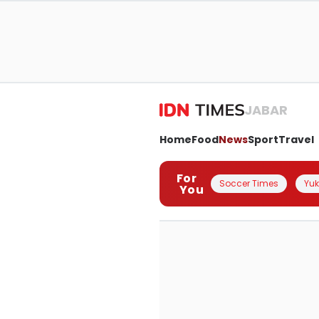
JABAR
Home
Food
News
Sport
Travel
For
Soccer Times
Yuk 
You