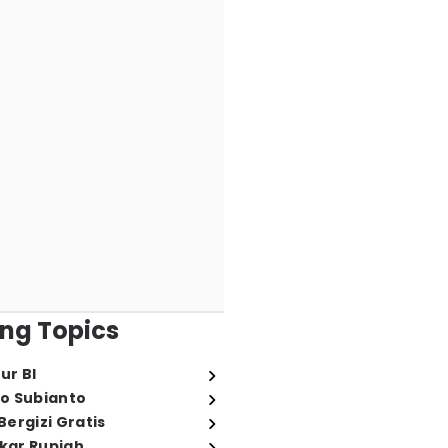
ng Topics
ur BI
o Subianto
ergizi Gratis
ukar Rupiah