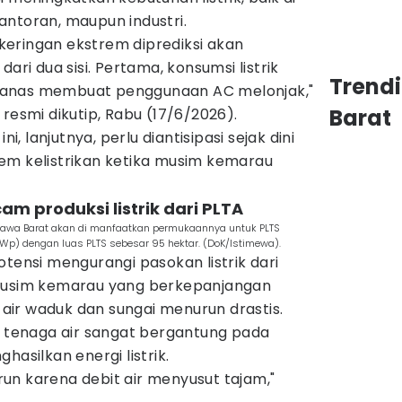
antoran, maupun industri.
eringan ekstrem diprediksi akan
ari dua sisi. Pertama, konsumsi listrik
Trend
panas membuat penggunaan AC melonjak,"
Barat
resmi dikutip, Rabu (17/6/2026).
ni, lanjutnya, perlu diantisipasi sejak dini
em kelistrikan ketika musim kemarau
m produksi listrik dari PLTA
Jawa Barat akan di manfaatkan permukaannya untuk PLTS
p) dengan luas PLTS sebesar 95 hektar. (DoK/Istimewa).
erpotensi mengurangi pasokan listrik dari
 Musim kemarau yang berkepanjangan
ir waduk dan sungai menurun drastis.
k tenaga air sangat bergantung pada
hasilkan energi listrik.
turun karena debit air menyusut tajam,"