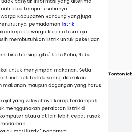
idak banyak informasi yang diterima
mah atau tempat usahanya.
a warga Kabupaten Bandung yang juga
. Menurutnya, pemadaman
listrik
sikan kepada warga karena bisa saja
ih membutuhkan listrik untuk pekerjaan
mi bisa bersiap gitu," kata Setia, Rabu
akai untuk menyimpan makanan, Setia
Tonton leb
 ini tidak terlalu sering dilakukan
an makanan maupun dagangan yang harus
irojul yang wilayahnya kerap terdampak
k menggunakan peralatan listrik di
 komputer atau alat lain lebih cepat rusak
 pemadaman.
 kalau mati listrik," paparnya.