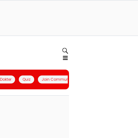
l Dokter
Quiz
Join Community