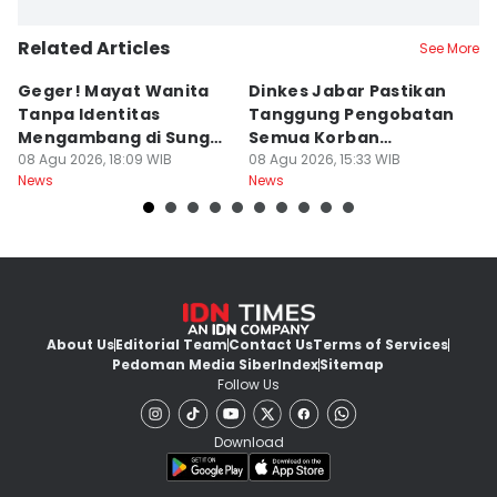
Related Articles
See More
Geger! Mayat Wanita
Dinkes Jabar Pastikan
J
Tanpa Identitas
Tanggung Pengobatan
K
Mengambang di Sungai
Semua Korban
P
Cibatu
08 Agu 2026, 18:09 WIB
Kekerasan dan Begal
08 Agu 2026, 15:33 WIB
P
08
News
News
Ne
About Us
Editorial Team
Contact Us
Terms of Services
Pedoman Media Siber
Index
Sitemap
Follow Us
Download