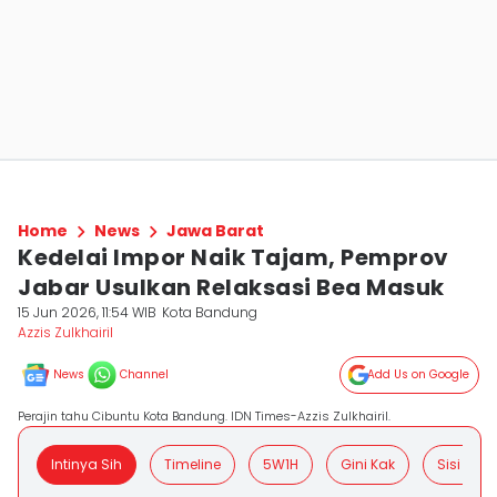
Home
News
Jawa Barat
Kedelai Impor Naik Tajam, Pemprov
Jabar Usulkan Relaksasi Bea Masuk
15 Jun 2026, 11:54 WIB
Kota Bandung
Azzis Zulkhairil
News
Channel
Add Us on Google
Perajin tahu Cibuntu Kota Bandung. IDN Times-Azzis Zulkhairil.
Intinya Sih
Timeline
5W1H
Gini Kak
Sisi Posit