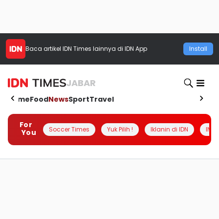
Baca artikel
IDN Times
lainnya di IDN App
Install
JABAR
Home
Food
News
Sport
Travel
For
Soccer Times
Yuk Pilih !
Iklanin di IDN
INSI
You