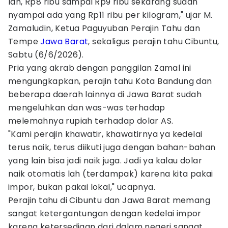
lah, Rp8 ribu sampai Rp9 ribu sekarang sudah
nyampai ada yang Rp11 ribu per kilogram," ujar M.
Zamaludin, Ketua Paguyuban Perajin Tahu dan
Tempe
Jawa Barat
, sekaligus perajin tahu Cibuntu,
Sabtu (6/6/2026).
Pria yang akrab dengan panggilan Zamal ini
mengungkapkan, perajin tahu Kota Bandung dan
beberapa daerah lainnya di Jawa Barat sudah
mengeluhkan dan was-was terhadap
melemahnya rupiah terhadap dolar AS.
"Kami perajin khawatir, khawatirnya ya kedelai
terus naik, terus diikuti juga dengan bahan-bahan
yang lain bisa jadi naik juga. Jadi ya kalau dolar
naik otomatis lah (terdampak) karena kita pakai
impor, bukan pakai lokal," ucapnya.
Perajin tahu di Cibuntu dan Jawa Barat memang
sangat ketergantungan dengan kedelai impor
karena ketersediaan dari dalam negeri sangat