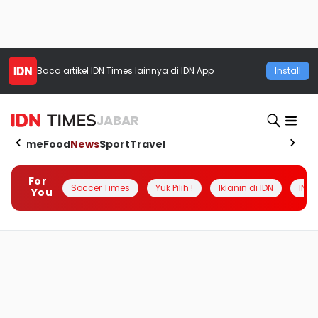
Baca artikel
IDN Times
lainnya di IDN App
Install
JABAR
Home
Food
News
Sport
Travel
For
Soccer Times
Yuk Pilih !
Iklanin di IDN
INSI
You