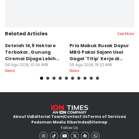
Related Articles
See More
Setelah 14,9 Hektare
Pria Mabuk Rusak Dapur
M
Terbakar, Gunung
MBG Pakai Sajam Usai
Di
Ciremai Dijaga Lebih
Gagal 'Titip' Kerja di
D
Ketat
06 Agu 2026, 10:04 WIB
Sukabumi
05 Agu 2026, 19:22 WIB
R
05
News
News
Ne
About Us
Editorial Team
Contact Us
Terms of Services
Pedoman Media Siber
Index
Sitemap
Follow Us