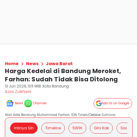
Home
News
Jawa Barat
Harga Kedelai di Bandung Meroket,
Farhan: Sudah Tidak Bisa Ditolong
13 Jun 2026, 13:11 WIB
Kota Bandung
Azzis Zulkhairil
News
Channel
Add Us on Google
Wali Kota Bandung Muhammad Farhan. IDN Times/Debbie Sutrisno
Intinya Sih
Timeline
5W1H
Gini Kak
Sisi Posit