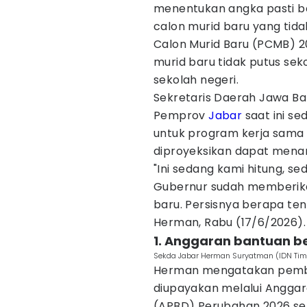
menentukan angka pasti b
calon murid baru yang tid
Calon Murid Baru (PCMB) 20
murid baru tidak putus sek
sekolah negeri.
Sekretaris Daerah Jawa B
Pemprov
Jabar
saat ini s
untuk program kerja sama
diproyeksikan dapat menam
"Ini sedang kami hitung, se
Gubernur sudah memberikan 
baru. Persisnya berapa ten
Herman, Rabu (17/6/2026).
1. Anggaran bantuan b
Sekda Jabar Herman Suryatman (IDN Time
Herman mengatakan pembi
diupayakan melalui Angga
(APBD) Perubahan 2026 ser