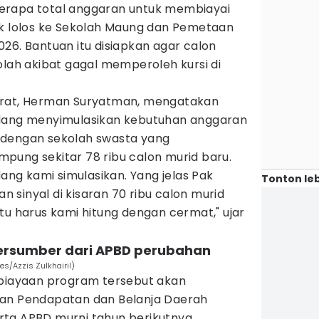
erapa total anggaran untuk membiayai
ak lolos ke Sekolah Maung dan Pemetaan
26. Bantuan itu disiapkan agar calon
olah akibat gagal memperoleh kursi di
arat, Herman Suryatman, mengatakan
edang menyimulasikan kebutuhan anggaran
 dengan sekolah swasta yang
pung sekitar 78 ribu calon murid baru.
dang kami simulasikan. Yang jelas Pak
Tonton leb
sinyal di kisaran 70 ribu calon murid
tu harus kami hitung dengan cermat," ujar
ersumber dari APBD perubahan
s/Azzis Zulkhairil)
ayaan program tersebut akan
ran Pendapatan dan Belanja Daerah
ta APBD murni tahun berikutnya.