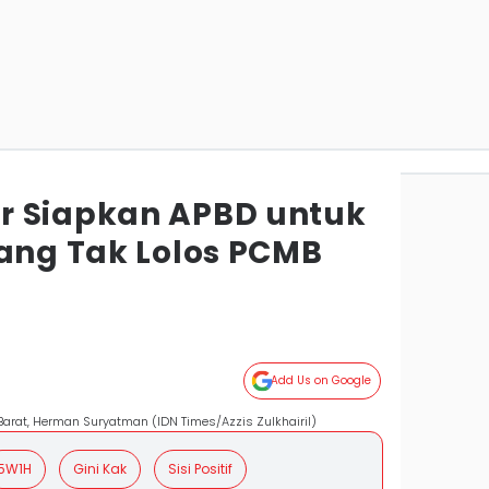
r Siapkan APBD untuk
yang Tak Lolos PCMB
Add Us on Google
Barat, Herman Suryatman (IDN Times/Azzis Zulkhairil)
5W1H
Gini Kak
Sisi Positif