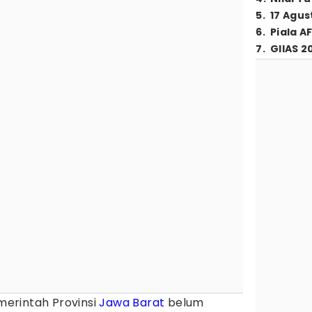
5
.
17 Agus
6
.
Piala A
7
.
GIIAS 2
erintah Provinsi
Jawa Barat
belum