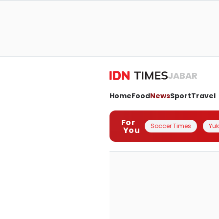
JABAR
Home
Food
News
Sport
Travel
For
Soccer Times
Yuk 
You