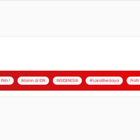
Pilih !
Iklanin di IDN
INSIDENESIA
#LokalBerdaya
Profi