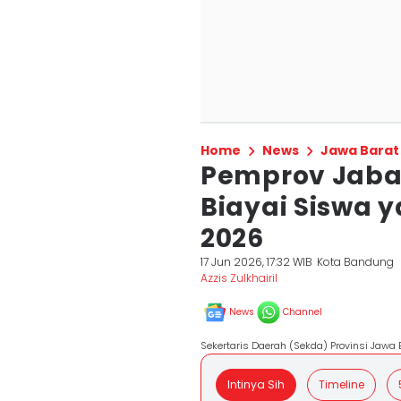
Home
News
Jawa Barat
Pemprov Jaba
Biayai Siswa 
2026
17 Jun 2026, 17:32 WIB
Kota Bandung
Azzis Zulkhairil
News
Channel
Sekertaris Daerah (Sekda) Provinsi Jawa 
Intinya Sih
Timeline