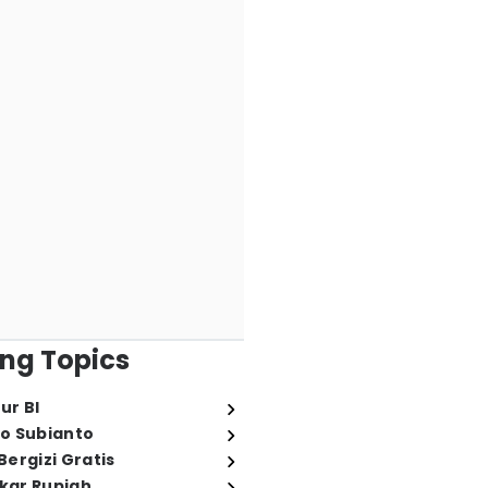
ng Topics
ur BI
o Subianto
ergizi Gratis
ukar Rupiah