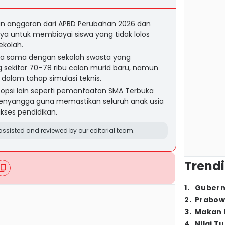
n anggaran dari APBD Perubahan 2026 dan
ya untuk membiayai siswa yang tidak lolos
ekolah.
ja sama dengan sekolah swasta yang
sekitar 70–78 ribu calon murid baru, namun
dalam tahap simulasi teknis.
opsi lain seperti pemanfaatan SMA Terbuka
 penyangga guna memastikan seluruh anak usia
kses pendidikan.
ssisted and reviewed by our editorial team.
Trendi
1
.
Gubern
2
.
Prabow
3
.
Makan B
4
.
Nilai T