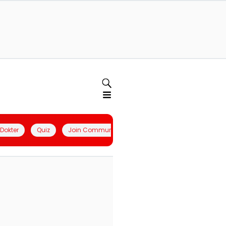
l Dokter
Quiz
Join Community