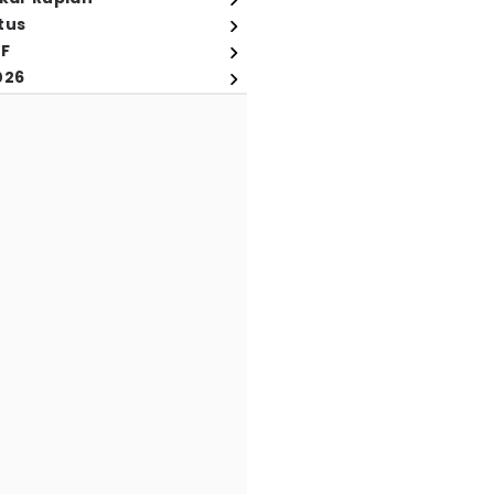
tus
FF
026