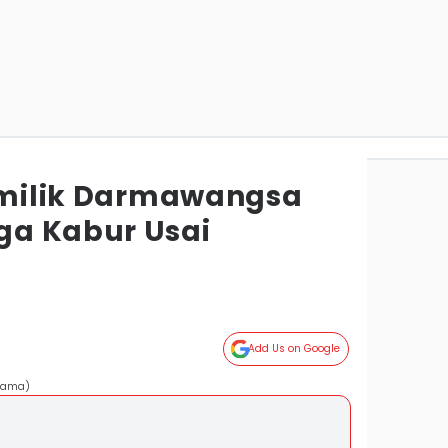
Pemilik Darmawangsa
ga Kabur Usai
Add Us on Google
atama)