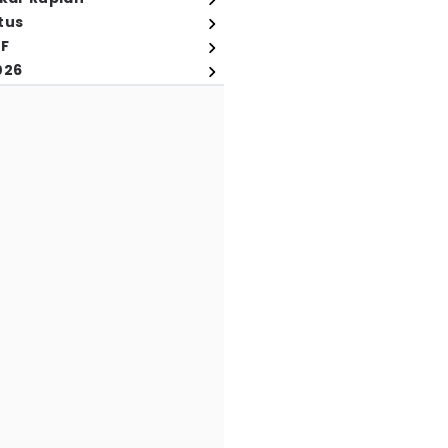
tus
FF
026