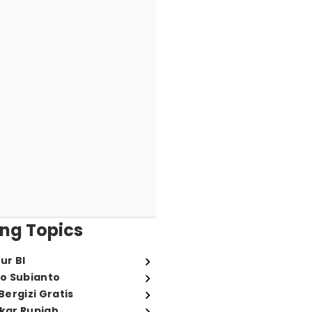
ng Topics
ur BI
o Subianto
ergizi Gratis
ukar Rupiah