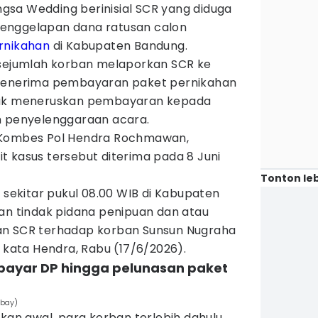
sa Wedding berinisial SCR yang diduga
enggelapan dana ratusan calon
rnikahan
di Kabupaten Bandung.
 sejumlah korban melaporkan SCR ke
 menerima pembayaran paket pernikahan
dak meneruskan pembayaran kepada
m penyelenggaraan acara.
 Kombes Pol Hendra Rochmawan,
t kasus tersebut diterima pada 8 Juni
Tonton leb
6 sekitar pukul 08.00 WIB di Kabupaten
aan tindak pidana penipuan dan atau
an SCR terhadap korban Sunsun Nugraha
" kata Hendra, Rabu (17/6/2026).
bayar DP hingga pelunasan paket
abay)
ikan awal, para korban terlebih dahulu