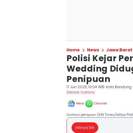
Home
News
Jawa Barat
Polisi Kejar 
Wedding Didu
Penipuan
17 Jun 2026, 10:04 WIB
Kota Bandung
Debbie Sutrisno
News
Channel
ilustrasi penipuan (IDN Times/Aditya Pr
Intinya Sih