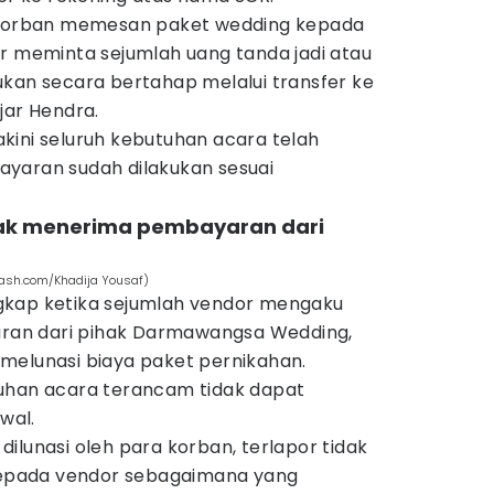
a korban memesan paket wedding kepada
or meminta sejumlah uang tanda jadi atau
ukan secara bertahap melalui transfer ke
jar Hendra.
kini seluruh kebutuhan acara telah
yaran sudah dilakukan sesuai
dak menerima pembayaran dari
lash.com/Khadija Yousaf)
gkap ketika sejumlah vendor mengaku
an dari pihak Darmawangsa Wedding,
melunasi biaya paket pernikahan.
uhan acara terancam tidak dapat
wal.
ilunasi oleh para korban, terlapor tidak
pada vendor sebagaimana yang