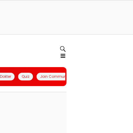
l Dokter
Quiz
Join Community