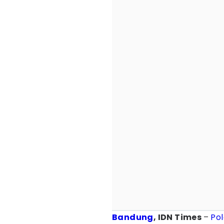
Bandung
, IDN Times
–
Po