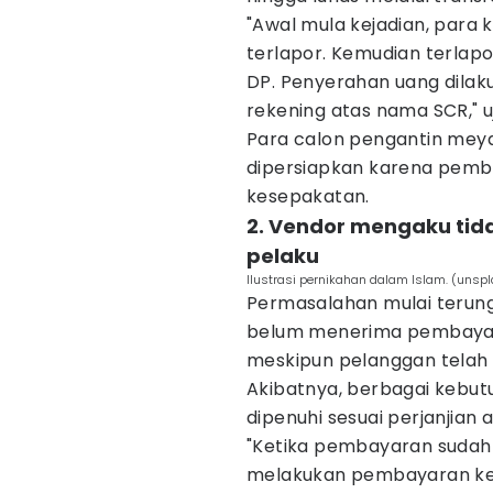
"Awal mula kejadian, par
terlapor. Kemudian terlap
DP. Penyerahan uang dilak
rekening atas nama SCR," u
Para calon pengantin meya
dipersiapkan karena pemba
kesepakatan.
2. Vendor mengaku ti
pelaku
Ilustrasi pernikahan dalam Islam. (unsp
Permasalahan mulai terun
belum menerima pembayar
meskipun pelanggan telah 
Akibatnya, berbagai kebut
dipenuhi sesuai perjanjian a
"Ketika pembayaran sudah d
melakukan pembayaran ke