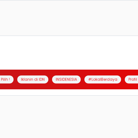
Pilih !
Iklanin di IDN
INSIDENESIA
#LokalBerdaya
Profi