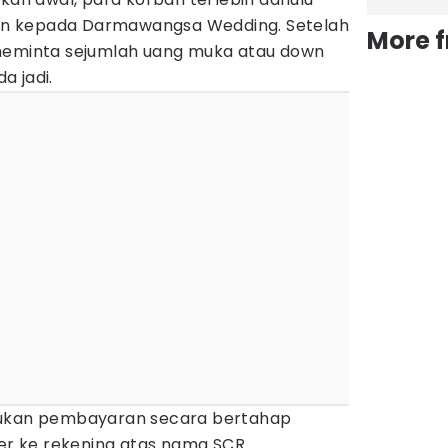
n kepada Darmawangsa Wedding. Setelah
More 
 meminta sejumlah uang muka atau down
a jadi.
kukan pembayaran secara bertahap
fer ke rekening atas nama SCR.