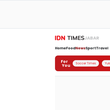
JABAR
Home
Food
News
Sport
Travel
For
Soccer Times
Yuk 
You