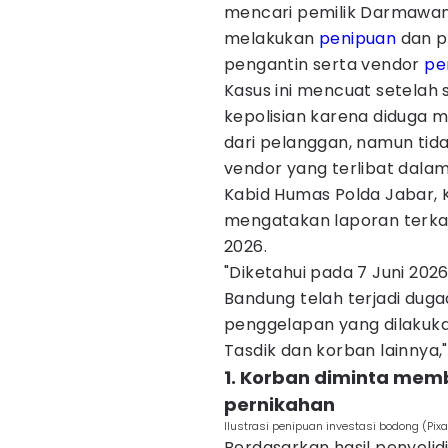
mencari pemilik Darmawang
melakukan
penipuan
dan p
pengantin serta vendor
pe
Kasus ini mencuat setelah
kepolisian karena diduga
dari pelanggan, namun ti
vendor yang terlibat dala
Kabid Humas Polda Jabar,
mengatakan laporan terkai
2026.
"Diketahui pada 7 Juni 202
Bandung telah terjadi dug
penggelapan yang dilakuk
Tasdik dan korban lainnya,
1. Korban diminta mem
pernikahan
Ilustrasi penipuan investasi bodong (Pix
Berdasarkan hasil penyelid