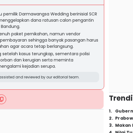
 pemilik Darmawangsa Wedding berinisial SCR
menggelapkan dana ratusan calon pengantin
n Bandung.
enuh paket pernikahan, namun vendor
pembayaran sehingga banyak pasangan harus
an agar acara tetap berlangsung.
 setelah kasus terungkap, sementara polisi
 korban dan kerugian serta meminta
mengalami kejadian serupa.
ssisted and reviewed by our editorial team.
Trendi
1
.
Gubern
2
.
Prabow
3
.
Makan B
4
.
Nilai T