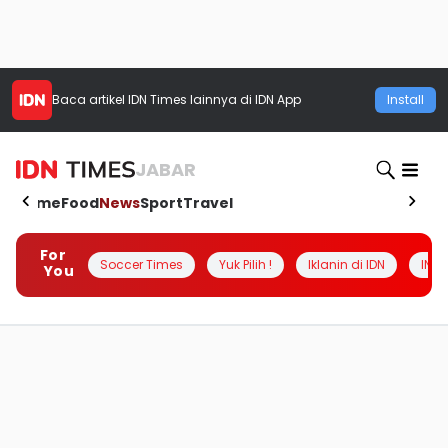
Baca artikel
IDN Times
lainnya di IDN App
Install
JABAR
Home
Food
News
Sport
Travel
For
Soccer Times
Yuk Pilih !
Iklanin di IDN
INSI
You