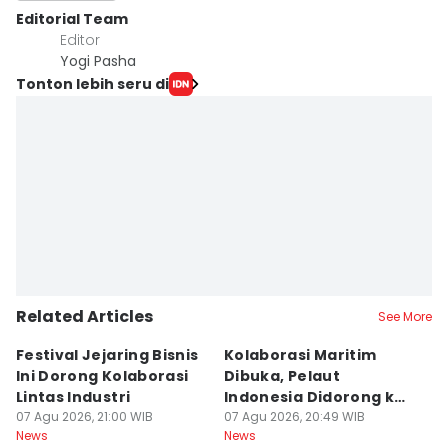
Editorial Team
Editor
Yogi Pasha
Tonton lebih seru di
Related Articles
See More
Festival Jejaring Bisnis
Kolaborasi Maritim
M
Ini Dorong Kolaborasi
Dibuka, Pelaut
D
Lintas Industri
Indonesia Didorong ke
J
07 Agu 2026, 21:00 WIB
Pasar Global
07 Agu 2026, 20:49 WIB
07
News
News
Ne