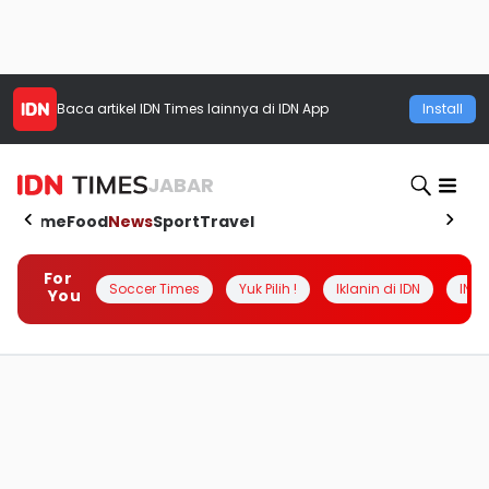
Baca artikel
IDN Times
lainnya di IDN App
Install
JABAR
Home
Food
News
Sport
Travel
For
Soccer Times
Yuk Pilih !
Iklanin di IDN
INSI
You