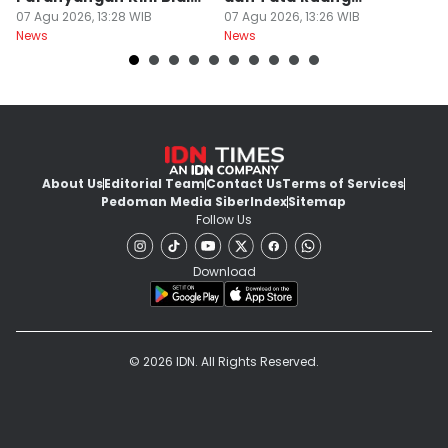
Wisatawan
07 Agu 2026, 13:28 WIB
Diperiksa
07 Agu 2026, 13:26 WIB
07
News
News
Ne
About Us
Editorial Team
Contact Us
Terms of Services
Pedoman Media Siber
Index
Sitemap
Follow Us
Download
© 2026 IDN. All Rights Reserved.