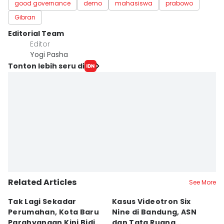
good governance
demo
mahasiswa
prabowo
Gibran
Editorial Team
Editor
Yogi Pasha
Tonton lebih seru di
Related Articles
See More
Tak Lagi Sekadar
Kasus Videotron Six
K
Perumahan, Kota Baru
Nine di Bandung, ASN
M
Parahyangan Kini Bidik
dan Tata Ruang
G