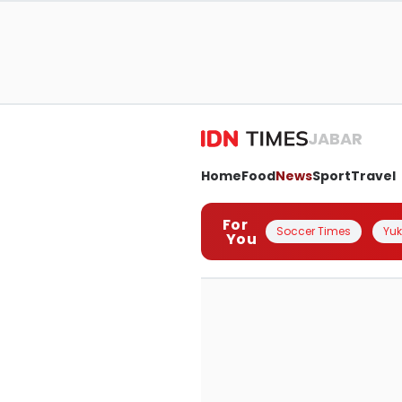
JABAR
Home
Food
News
Sport
Travel
For
Soccer Times
Yuk 
You