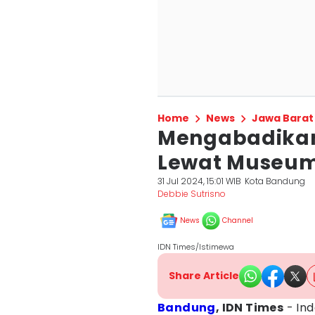
Home
News
Jawa Barat
Mengabadika
Lewat Museum
31 Jul 2024, 15:01 WIB
Kota Bandung
Debbie Sutrisno
News
Channel
IDN Times/Istimewa
Share Article
Bandung
, IDN Times
- Ind