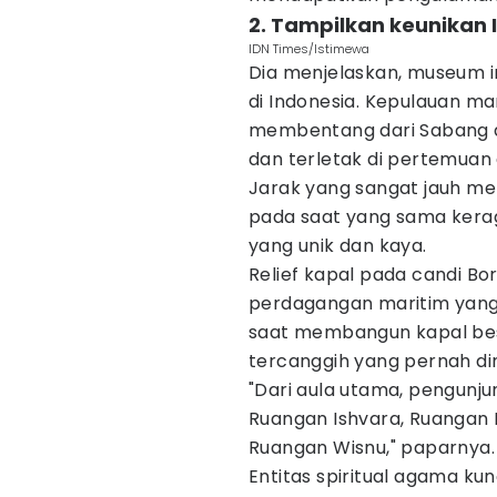
2. Tampilkan keunikan 
IDN Times/Istimewa
Dia menjelaskan, museum i
di Indonesia. Kepulauan ma
membentang dari Sabang di
dan terletak di pertemuan
Jarak yang sangat jauh me
pada saat yang sama kerag
yang unik dan kaya.
Relief kapal pada candi B
perdagangan maritim yang 
saat membangun kapal bes
tercanggih yang pernah dim
"Dari aula utama, pengunj
Ruangan Ishvara, Ruangan
Ruangan Wisnu," paparnya.
Entitas spiritual agama k