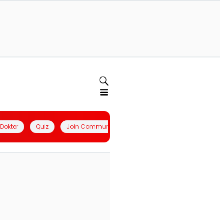
l Dokter
Quiz
Join Community