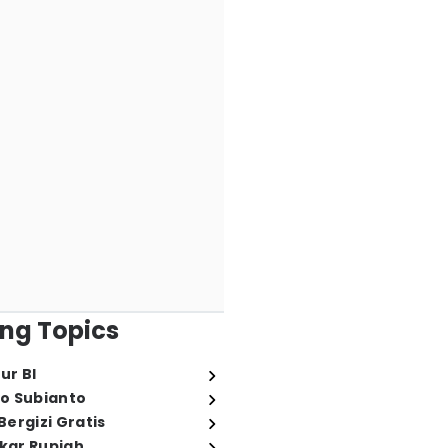
ng Topics
ur BI
o Subianto
ergizi Gratis
ukar Rupiah