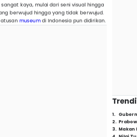
a
sangat kaya, mulai dari seni visual hingga
 yang berwujud hingga yang tidak berwujud.
 ratusan
museum
di Indonesia pun didirikan.
Trendi
1
.
Gubern
2
.
Prabow
3
.
Makan B
4
.
Nilai T