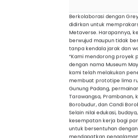
Berkolaborasi dengan Grey 
didirkan untuk memprakars
Metaverse. Harapannya, ke
berwujud maupun tidak be
tanpa kendala jarak dan w
“Kami mendorong proyek pe
dengan nama Museum Maya 
kami telah melakukan penel
membuat prototipe lima r
Gunung Padang, permainan 
Tarawangsa, Prambanan, ka
Borobudur, dan Candi Borob
Selain nilai edukasi, buday
kesempatan kerja bagi par
untuk bersentuhan dengan 
mendapatkan pengalaman 