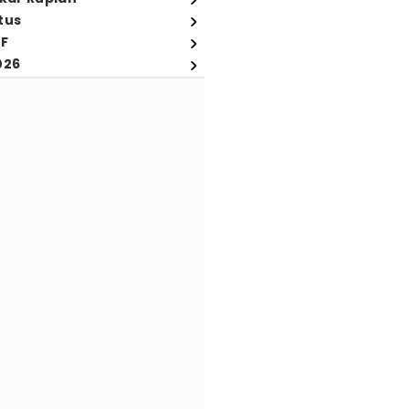
tus
FF
026