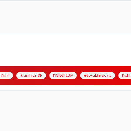
Pilih !
Iklanin di IDN
INSIDENESIA
#LokalBerdaya
Profi