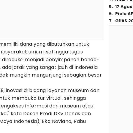
5
.
17 Agus
6
.
Piala A
7
.
GIIAS 2
emiliki dana yang dibutuhkan untuk
asyarakat umum, sehingga tugas
direduksi menjadi penyimpanan benda-
 ada jarak yang sangat jauh di Indonesia
idak mungkin mengunjungi sebagian besar
, inovasi di bidang layanan museum dan
untuk membuka tur virtual, sehingga
engakses informasi dari museum atau
eka," kata Dosen Prodi DKV Itenas dan
aya Indonesia), Eka Noviana, Rabu