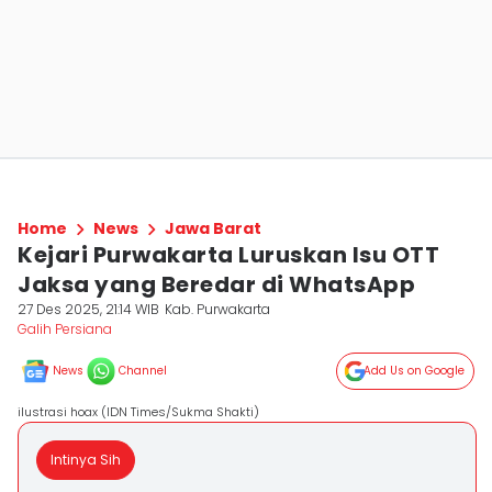
Home
News
Jawa Barat
Kejari Purwakarta Luruskan Isu OTT
Jaksa yang Beredar di WhatsApp
27 Des 2025, 21:14 WIB
Kab. Purwakarta
Galih Persiana
News
Channel
Add Us on Google
ilustrasi hoax (IDN Times/Sukma Shakti)
Intinya Sih