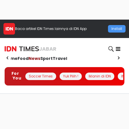
Baca artikel
IDN Times
lainnya di IDN App
Install
JABAR
Home
Food
News
Sport
Travel
For
Soccer Times
Yuk Pilih !
Iklanin di IDN
INSI
You