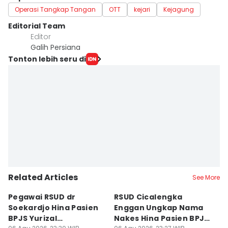
Operasi Tangkap Tangan
OTT
kejari
Kejagung
Editorial Team
Editor
Galih Persiana
Tonton lebih seru di
Related Articles
See More
Pegawai RSUD dr
RSUD Cicalengka
P
Soekardjo Hina Pasien
Enggan Ungkap Nama
M
BPJS Yurizal
Nakes Hina Pasien BPJS
D