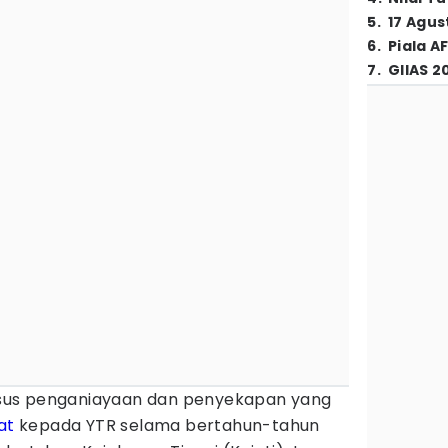
5
.
17 Agus
6
.
Piala A
7
.
GIIAS 2
sus penganiayaan dan penyekapan yang
at
kepada YTR selama bertahun-tahun