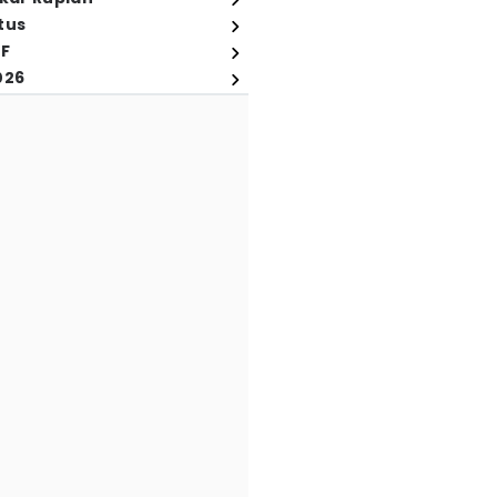
tus
FF
026