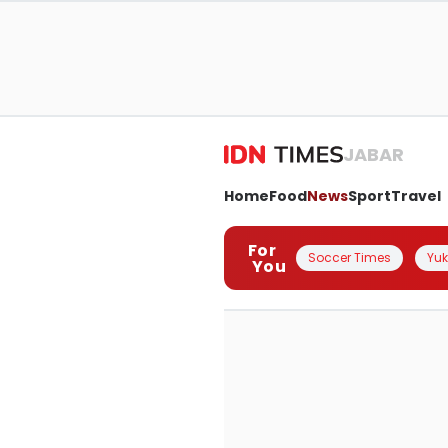
JABAR
Home
Food
News
Sport
Travel
For
Soccer Times
Yuk 
You