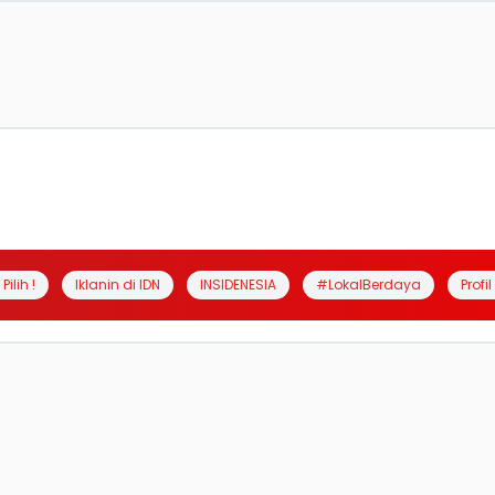
Pilih !
Iklanin di IDN
INSIDENESIA
#LokalBerdaya
Profi