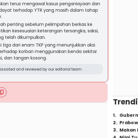
skan terus mengawal kasus penganiayaan dan
idayat terhadap YTR yang masih dalam tahap
.
gkah penting sebelum pelimpahan berkas ke
kan kesesuaian keterangan tersangka, saksi,
ang telah dikumpulkan.
i tiga dari enam TKP yang menunjukkan aksi
 terhadap korban menggunakan benda sekitar
si, dan tangan kosong.
ssisted and reviewed by our editorial team.
Trendi
1
.
Gubern
2
.
Prabow
3
.
Makan B
4
.
Nilai T