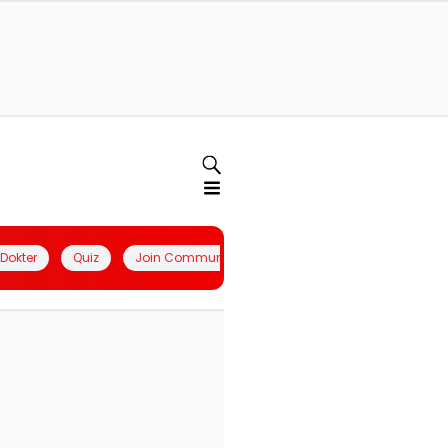
l Dokter
Quiz
Join Community