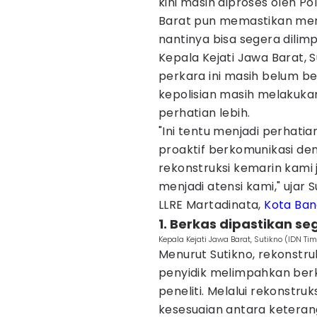
kini masih diproses oleh Po
Barat pun memastikan men
nantinya bisa segera dilim
Kepala Kejati Jawa Barat,
perkara ini masih belum be
kepolisian masih melakuk
perhatian lebih.
"Ini tentu menjadi perhati
proaktif berkomunikasi den
rekonstruksi kemarin kami 
menjadi atensi kami," ujar S
LLRE Martadinata,
Kota Ba
1. Berkas dipastikan se
Kepala Kejati Jawa Barat, Sutikno (IDN Tim
Menurut Sutikno, rekonstr
penyidik melimpahkan ber
peneliti. Melalui rekonstru
kesesuaian antara keterang