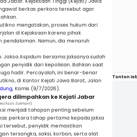
lda Jabar. Kejaksaan Tinggi (Kejati) Jawa
gawal berkas perkara tersebut agar
pahkan.
 Sutikno mengatakan, proses hukum dari
rjalan di Kejaksaan karena pihak
an pendalaman. Namun, dia menaruh
an. Jaksa Aspidum bersama jaksanya sudah
gan penyidik dari kepolisian. Bahkan saat
juga hadir. Percayalah, ini benar-benar
Tonton leb
utikno, di Kantor Kejati Jawa Barat, Jalan
ndung
, Kamis (9/7/2026).
gera dilimpahkan ke Kejati Jabar
es/Azzis Zulkhairil)
uksi menjadi tahapan penting sebelum
kas perkara tahap pertama kepada jaksa
ksi tersebut, penyidik memastikan
an tersangka, saksi, korban, serta alat