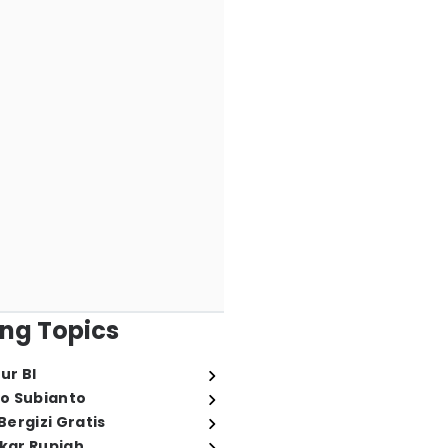
ng Topics
ur BI
o Subianto
ergizi Gratis
ukar Rupiah