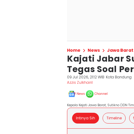
Home
News
Jawa Barat
Kajati Jabar S
Tegas Soal Pe
09 Jul 2026, 21:12 WIB
Kota Bandung
Azzis Zulkhairil
News
Channel
Kepala Kejati Jawa Barat, Sutikno (IDN Tim
Intinya Sih
Timeline