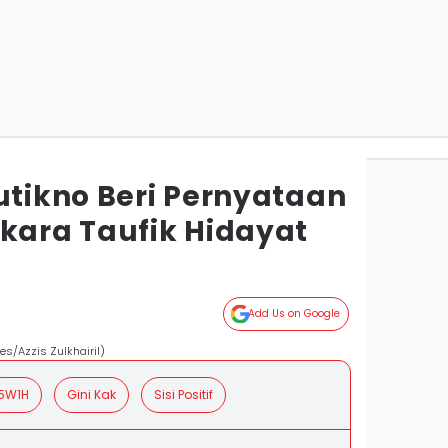
utikno Beri Pernyataan
rkara Taufik Hidayat
Add Us on Google
es/Azzis Zulkhairil)
5W1H
Gini Kak
Sisi Positif