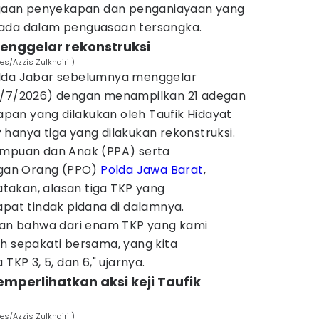
dugaan penyekapan dan penganiayaan yang
rada dalam penguasaan tersangka.
enggelar rekonstruksi
es/Azzis Zulkhairil)
olda Jabar sebelumnya menggelar
(2/7/2026) dengan menampilkan 21 adegan
an yang dilakukan oleh Taufik Hidayat
hanya tiga yang dilakukan rekonstruksi.
empuan dan Anak (PPA) serta
gan Orang (PPO)
Polda Jawa Barat
,
akan, alasan tiga TKP yang
apat tindak pidana di dalamnya.
ekan bahwa dari enam TKP yang kami
h sepakati bersama, yang kita
TKP 3, 5, dan 6," ujarnya.
emperlihatkan aksi keji Taufik
es/Azzis Zulkhairil)