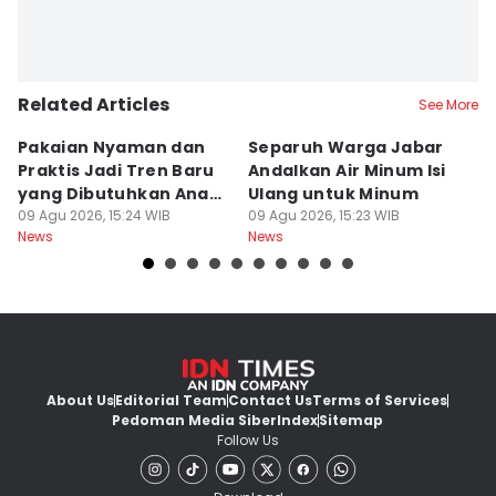
Related Articles
See More
Pakaian Nyaman dan
Separuh Warga Jabar
L
Praktis Jadi Tren Baru
Andalkan Air Minum Isi
C
yang Dibutuhkan Anak
Ulang untuk Minum
J
Muda
09 Agu 2026, 15:24 WIB
09 Agu 2026, 15:23 WIB
L
09
News
News
Ne
About Us
Editorial Team
Contact Us
Terms of Services
Pedoman Media Siber
Index
Sitemap
Follow Us