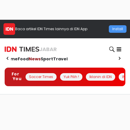
Baca artikel
IDN Times
lainnya di IDN App
Install
JABAR
Home
Food
News
Sport
Travel
For
Soccer Times
Yuk Pilih !
Iklanin di IDN
INSI
You