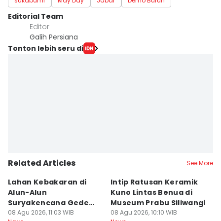
sukabumi
May Day
Jabar
Demo Buruh
Editorial Team
Editor
Galih Persiana
Tonton lebih seru di
Related Articles
See More
Lahan Kebakaran di
Intip Ratusan Keramik
Fe
Alun-Alun
Kuno Lintas Benua di
I
Suryakencana Gede
Museum Prabu Siliwangi
Li
Pangrango Capai 1
08 Agu 2026, 11:03 WIB
08 Agu 2026, 10:10 WIB
07