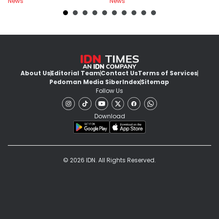
News
News
Ne
Hektare
About Us
Editorial Team
Contact Us
Terms of Services
Pedoman Media Siber
Index
Sitemap
Follow Us
Download
© 2026 IDN. All Rights Reserved.