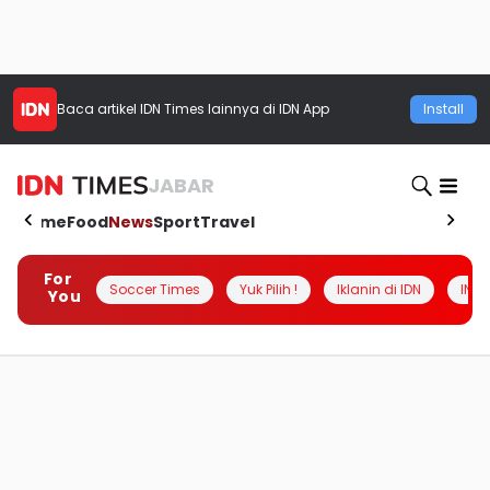
Baca artikel
IDN Times
lainnya di IDN App
Install
JABAR
Home
Food
News
Sport
Travel
For
Soccer Times
Yuk Pilih !
Iklanin di IDN
INSI
You