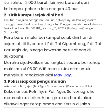
itu, sekitar 2.000 buruh lainnya berasal dari
kelompok pekerja lain dengan 40 bus.
2. Titik kumpul sejak dini hari
Aksi turun ke jalan peringatan Hari Buruh (May Day) di Kota Yogyakarta
menggemakan Deklarasi Rakyat Jogja Anti Penggusuran di Tempat Khusus
Parkir Abu Bakar Ali (TKP ABA), Kamis (1/5/2025). (Instagram/Tunggul
Damarjati)
Para buruh mulai berkumpul sejak dini hari di
sejumlah titik, seperti Exit Tol Cigombong, Exit Tol
Parungkuda, hingga kawasan perusahaan di
Sukabumi.
Mereka dijadwalkan berangkat secara bertahap
mulai pukul 03.00 WIB menuju Jakarta untuk
mengikuti rangkaian aksi
May Day
.
3. Polisi siapkan pengamanan
Kakorlantas Polri, Irjen (Pol) Agus Suryonugroho. (Dokumentasi Polri)
Kakorlantas Polri Irjen Pol. Agus Suryonugroho
memastikan seluruh pergerakan buruh akan
dikawal agar tetap aman dan tertib di jalan.