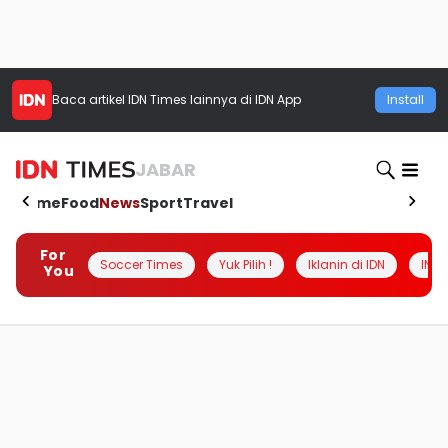
Baca artikel
IDN Times
lainnya di IDN App
Install
JABAR
Home
Food
News
Sport
Travel
For
Soccer Times
Yuk Pilih !
Iklanin di IDN
INSI
You