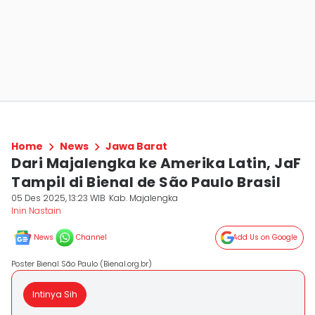
Home
News
Jawa Barat
Dari Majalengka ke Amerika Latin, JaF
Tampil di Bienal de São Paulo Brasil
05 Des 2025, 13:23 WIB
Kab. Majalengka
Inin Nastain
News
Channel
Add Us on Google
Poster Bienal São Paulo (Bienal.org.br)
Intinya Sih