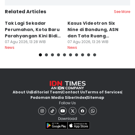
Related Articles
See More
Tak Lagi Sekadar
Kasus Videotron Six
K
Perumahan, Kota Baru
Nine di Bandung, ASN
M
Parahyangan Kini Bidik
dan Tata Ruang
G
Wisatawan
07 Agu 2026, 13:28 WIB
Diperiksa
07 Agu 2026, 13:26 WIB
07
News
News
Ne
About Us
Editorial Team
Contact Us
Terms of Services
Pedoman Media Siber
Index
Sitemap
Follow Us
Download