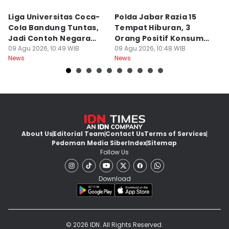
Liga Universitas Coca-
Polda Jabar Razia 15
T
Cola Bandung Tuntas,
Tempat Hiburan, 3
B
Jadi Contoh Negara
Orang Positif Konsumsi
P
Lain
09 Agu 2026, 10:49 WIB
Narkoba
09 Agu 2026, 10:48 WIB
09
News
News
Ne
About Us
Editorial Team
Contact Us
Terms of Services
Pedoman Media Siber
Index
Sitemap
Follow Us
Download
© 2026 IDN. All Rights Reserved.