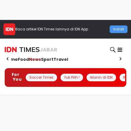
Baca artikel
IDN Times
lainnya di IDN App
Install
JABAR
Home
Food
News
Sport
Travel
For
Soccer Times
Yuk Pilih !
Iklanin di IDN
INSI
You