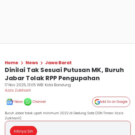
Home
News
Jawa Barat
Dinilai Tak Sesuai Putusan MK, Buruh
Jabar Tolak RPP Pengupahan
17 Nov 2025, 13:05 WIB
Kota Bandung
Azzis Zulkhairil
News
Channel
Add Us on Google
Buruh Jabar tolak upah minimum 2022 di Gedung Sate (IDN Times-Azzis
Zulkhairil)
Intinya Sih