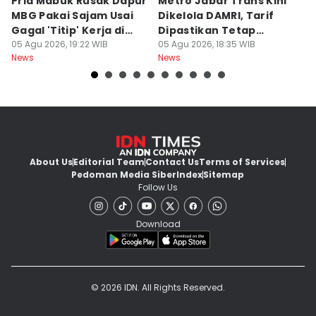
Pria Mabuk Rusak Dapur
Metro Jabar Trans Kini
S
MBG Pakai Sajam Usai
Dikelola DAMRI, Tarif
Di
Gagal 'Titip' Kerja di
Dipastikan Tetap
J
Sukabumi
05 Agu 2026, 19:22 WIB
Rp4.900
05 Agu 2026, 18:35 WIB
A
05
News
News
Ne
About Us
Editorial Team
Contact Us
Terms of Services
Pedoman Media Siber
Index
Sitemap
Follow Us
Download
© 2026 IDN. All Rights Reserved.