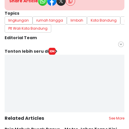
Share Article
Topics
lingkungan
rumah tangga
limbah
Kota Bandung
pd
Plt Wali Kota Bandung
Editorial Team
Editor
Tonton lebih seru di
Yogi Pasha
Editor
Debbie Sutrisno
Related Articles
See More