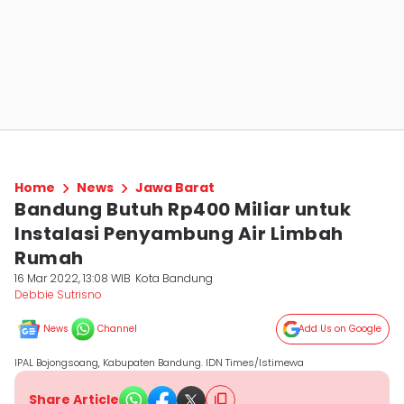
Home
News
Jawa Barat
Bandung Butuh Rp400 Miliar untuk
Instalasi Penyambung Air Limbah
Rumah
16 Mar 2022, 13:08 WIB
Kota Bandung
Debbie Sutrisno
News
Channel
Add Us on Google
IPAL Bojongsoang, Kabupaten Bandung. IDN Times/Istimewa
Share Article