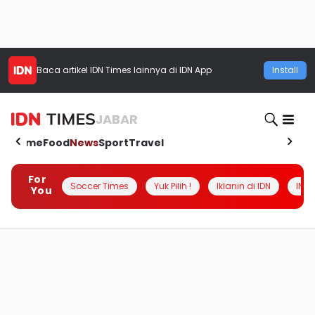
Baca artikel
IDN Times
lainnya di IDN App
Install
JABAR
Home
Food
News
Sport
Travel
For
Soccer Times
Yuk Pilih !
Iklanin di IDN
INSI
You