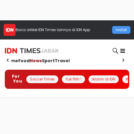
Baca artikel
IDN Times
lainnya di IDN App
Install
JABAR
Home
Food
News
Sport
Travel
For
Soccer Times
Yuk Pilih !
Iklanin di IDN
INSI
You