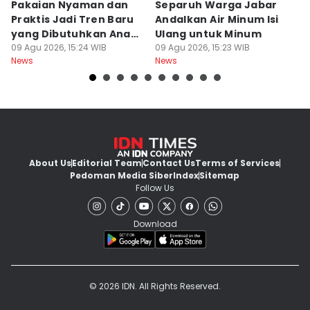
Pakaian Nyaman dan
Separuh Warga Jabar
L
Praktis Jadi Tren Baru
Andalkan Air Minum Isi
C
yang Dibutuhkan Anak
Ulang untuk Minum
J
Muda
09 Agu 2026, 15:24 WIB
09 Agu 2026, 15:23 WIB
L
09
News
News
Ne
About Us
Editorial Team
Contact Us
Terms of Services
Pedoman Media Siber
Index
Sitemap
Follow Us
Download
© 2026 IDN. All Rights Reserved.