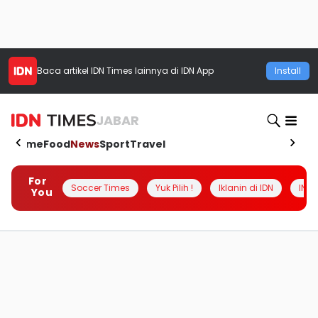
Baca artikel
IDN Times
lainnya di IDN App
Install
JABAR
Home
Food
News
Sport
Travel
For
Soccer Times
Yuk Pilih !
Iklanin di IDN
INSI
You