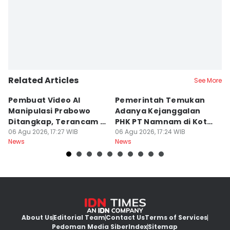
Related Articles
See More
Pembuat Video AI
Pemerintah Temukan
Wa
Manipulasi Prabowo
Adanya Kejanggalan
D
Ditangkap, Terancam 12
PHK PT Namnam di Kota
S
Tahun Bui
06 Agu 2026, 17:27 WIB
Cimahi
06 Agu 2026, 17:24 WIB
06
News
News
Ne
About Us
Editorial Team
Contact Us
Terms of Services
Pedoman Media Siber
Index
Sitemap