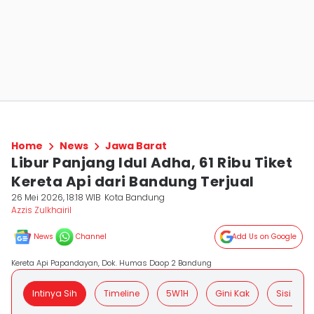
Home
News
Jawa Barat
Libur Panjang Idul Adha, 61 Ribu Tiket
Kereta Api dari Bandung Terjual
26 Mei 2026, 18:18 WIB
Kota Bandung
Azzis Zulkhairil
News
Channel
Add Us on Google
Kereta Api Papandayan, Dok. Humas Daop 2 Bandung
Intinya Sih
Timeline
5W1H
Gini Kak
Sisi Posit