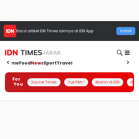
Baca artikel
IDN Times
lainnya di IDN App
Install
JABAR
Home
Food
News
Sport
Travel
For
Soccer Times
Yuk Pilih !
Iklanin di IDN
INSI
You