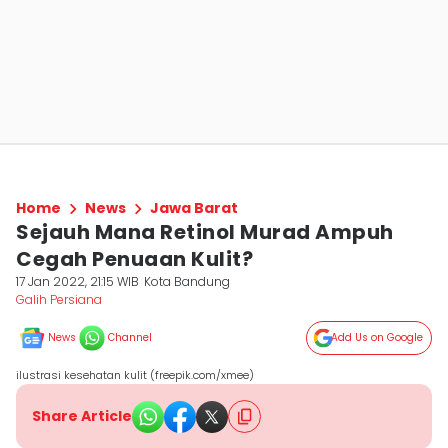
Home
News
Jawa Barat
Sejauh Mana Retinol Murad Ampuh
Cegah Penuaan Kulit?
17 Jan 2022, 21:15 WIB
Kota Bandung
Galih Persiana
News
Channel
Add Us on Google
ilustrasi kesehatan kulit (freepik.com/xmee)
Share Article