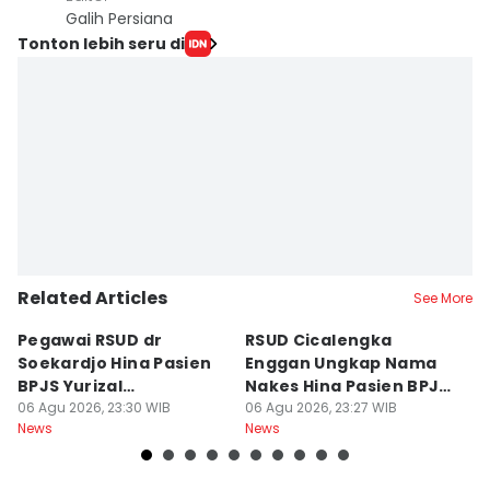
Galih Persiana
Tonton lebih seru di
Related Articles
See More
Pegawai RSUD dr
RSUD Cicalengka
P
Soekardjo Hina Pasien
Enggan Ungkap Nama
M
BPJS Yurizal
Nakes Hina Pasien BPJS
D
Mengundurkan Diri
06 Agu 2026, 23:30 WIB
Yurizal
06 Agu 2026, 23:27 WIB
T
06
News
News
Ne