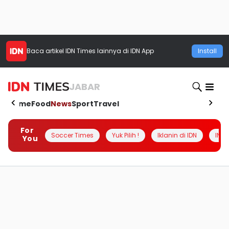
Baca artikel
IDN Times
lainnya di IDN App
Install
JABAR
Home
Food
News
Sport
Travel
For
Soccer Times
Yuk Pilih !
Iklanin di IDN
INSI
You