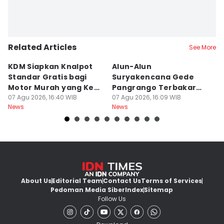
Related Articles
See More
KDM Siapkan Knalpot
Alun-Alun
M
Standar Gratis bagi
Suryakencana Gede
T
Motor Murah yang Kena
Pangrango Terbakar
S
Razia
07 Agu 2026, 16:40 WIB
Gegara Kompor
07 Agu 2026, 16:09 WIB
07
News
News
Ne
Pendaki
About Us
Editorial Team
Contact Us
Terms of Services
Pedoman Media Siber
Index
Sitemap
Follow Us