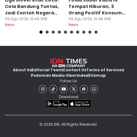
Liga Universitas Coca-
Polda Jabar Razia 15
T
Cola Bandung Tuntas,
Tempat Hiburan, 3
B
Jadi Contoh Negara
Orang Positif Konsumsi
P
Lain
09 Agu 2026, 10:49 WIB
Narkoba
09 Agu 2026, 10:48 WIB
09
News
News
Ne
About Us
Editorial Team
Contact Us
Terms of Services
Pedoman Media Siber
Index
Sitemap
Follow Us
Download
© 2026 IDN. All Rights Reserved.