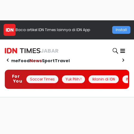
Baca artikel
IDN Times
lainnya di IDN App
Install
JABAR
Home
Food
News
Sport
Travel
For
Soccer Times
Yuk Pilih !
Iklanin di IDN
INSI
You