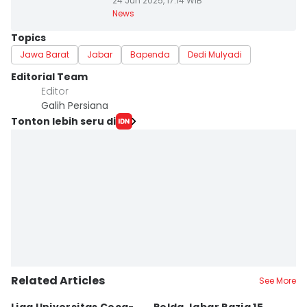
24 Jun 2025, 17:14 WIB
News
Topics
Jawa Barat
Jabar
Bapenda
Dedi Mulyadi
Editorial Team
Editor
Galih Persiana
Tonton lebih seru di
Related Articles
See More