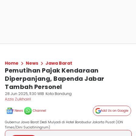
Home
News
Jawa Barat
Pemutihan Pajak Kendaraan
Diperpanjang, Bapenda Jabar
Tambah Personel
28 Jun 2025, 11:30 WIB
Kota Bandung
Azzis Zulkhairil
News
Channel
Add Us on Google
Gubernur Jawa Barat Dedi Mulyadi di Hotel Borobudur Jakarta Pusat (IDN
Times/Dini Suciatiningrum)