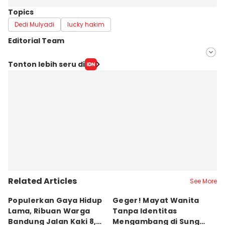
Topics
Dedi Mulyadi
lucky hakim
Editorial Team
Editor
Tonton lebih seru di
Galih Persiana
Editor
Yogi Pasha
Related Articles
See More
Populerkan Gaya Hidup
Geger! Mayat Wanita
D
Lama, Ribuan Warga
Tanpa Identitas
T
Bandung Jalan Kaki 8,8
Mengambang di Sungai
S