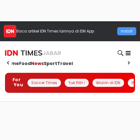
Baca artikel
IDN Times
lainnya di IDN App
Install
JABAR
Home
Food
News
Sport
Travel
For
Soccer Times
Yuk Pilih !
Iklanin di IDN
INSI
You