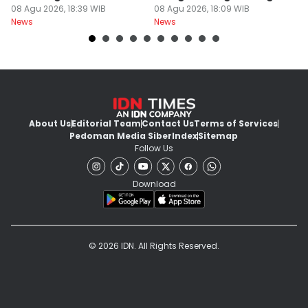
Km
08 Agu 2026, 18:39 WIB
Cibatu
08 Agu 2026, 18:09 WIB
K
08
News
News
Ne
About Us
Editorial Team
Contact Us
Terms of Services
Pedoman Media Siber
Index
Sitemap
Follow Us
Download
© 2026 IDN. All Rights Reserved.