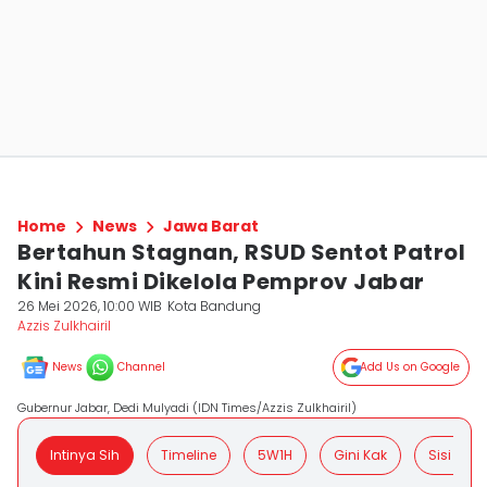
Home
News
Jawa Barat
Bertahun Stagnan, RSUD Sentot Patrol
Kini Resmi Dikelola Pemprov Jabar
26 Mei 2026, 10:00 WIB
Kota Bandung
Azzis Zulkhairil
News
Channel
Add Us on Google
Gubernur Jabar, Dedi Mulyadi (IDN Times/Azzis Zulkhairil)
Intinya Sih
Timeline
5W1H
Gini Kak
Sisi Posit