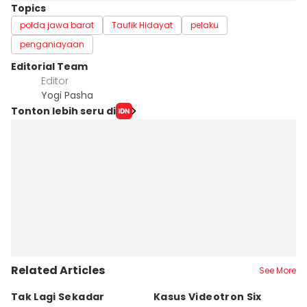
Topics
polda jawa barat
Taufik Hidayat
pelaku
penganiayaan
Editorial Team
Editor
Yogi Pasha
Tonton lebih seru di
Related Articles
See More
Tak Lagi Sekadar
Kasus Videotron Six
K