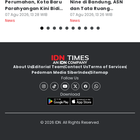
Perumahan, Kota Baru
Nine di Bandung, ASN
M
Parahyangan Kini Bidik
dan Tata Ruang
G
Wisatawan
07 Agu 2026, 13:28 WIB
Diperiksa
07 Agu 2026, 13:26 WIB
07
News
News
Ne
About Us
Editorial Team
Contact Us
Terms of Services
Pedoman Media Siber
Index
Sitemap
Follow Us
Download
© 2026 IDN. All Rights Reserved.