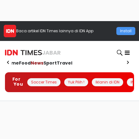
Baca artikel
IDN Times
lainnya di IDN App
Install
JABAR
Home
Food
News
Sport
Travel
For
Soccer Times
Yuk Pilih !
Iklanin di IDN
INSI
You