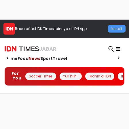
Baca artikel
IDN Times
lainnya di IDN App
Install
JABAR
Home
Food
News
Sport
Travel
For
Soccer Times
Yuk Pilih !
Iklanin di IDN
INSI
You