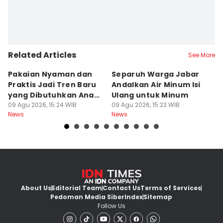
Related Articles
See More
Pakaian Nyaman dan
Separuh Warga Jabar
L
Praktis Jadi Tren Baru
Andalkan Air Minum Isi
C
yang Dibutuhkan Anak
Ulang untuk Minum
J
Muda
09 Agu 2026, 15:24 WIB
09 Agu 2026, 15:23 WIB
L
09
News
News
Ne
About Us
Editorial Team
Contact Us
Terms of Services
Pedoman Media Siber
Index
Sitemap
Follow Us