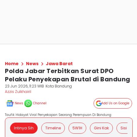
Home
News
Jawa Barat
Polda Jabar Terbitkan Surat DPO
Pelaku Penyekapan Brutal di Bandung
23 Jun 2026, 11:23 WIB
Kota Bandung
Azzis Zulkhairil
News
Channel
Add Us on Google
Taufik Hidayat Viral Penyekapan Seorang Perempuan Di Bandung
Intinya Sih
Timeline
5W1H
Gini Kak
Sisi Posit