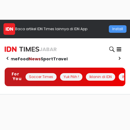
Baca artikel
IDN Times
lainnya di IDN App
Install
JABAR
Home
Food
News
Sport
Travel
For
Soccer Times
Yuk Pilih !
Iklanin di IDN
INSI
You