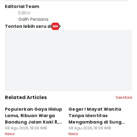
Editorial Team
Editor
Galih Persiana
Tonton lebih seru di
Related Articles
See More
Populerkan Gaya Hidup
Geger! Mayat Wanita
D
Lama, Ribuan Warga
Tanpa Identitas
T
Bandung Jalan Kaki 8,8
Mengambang di Sungai
S
Km
08 Agu 2026, 18:39 WIB
Cibatu
08 Agu 2026, 18:09 WIB
K
08
News
News
Ne