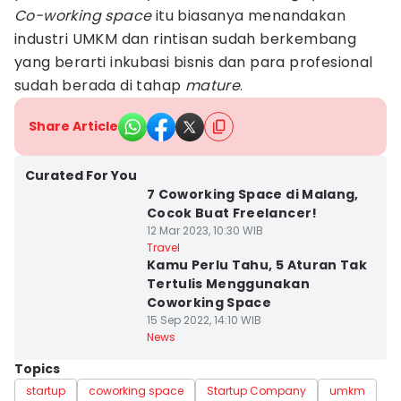
Co-working space
itu biasanya menandakan
industri UMKM dan rintisan sudah berkembang
yang berarti inkubasi bisnis dan para profesional
sudah berada di tahap
mature
.
Share Article
Curated For You
7 Coworking Space di Malang,
Cocok Buat Freelancer!
12 Mar 2023, 10:30 WIB
Travel
Kamu Perlu Tahu, 5 Aturan Tak
Tertulis Menggunakan
Coworking Space
15 Sep 2022, 14:10 WIB
News
Topics
startup
coworking space
Startup Company
umkm