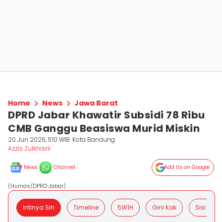
Home
News
Jawa Barat
DPRD Jabar Khawatir Subsidi 78 Ribu
CMB Ganggu Beasiswa Murid Miskin
20 Jun 2026, 11:10 WIB
Kota Bandung
Azzis Zulkhairil
News
Channel
Add Us on Google
(Humas/DPRD Jabar)
Intinya Sih
Timeline
5W1H
Gini Kak
Sisi Posit