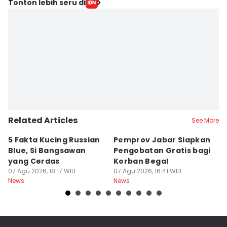
Tonton lebih seru di
Related Articles
See More
5 Fakta Kucing Russian
Pemprov Jabar Siapkan
K
Blue, Si Bangsawan
Pengobatan Gratis bagi
S
yang Cerdas
Korban Begal
M
07 Agu 2026, 18:17 WIB
07 Agu 2026, 16:41 WIB
R
07
News
News
Ne