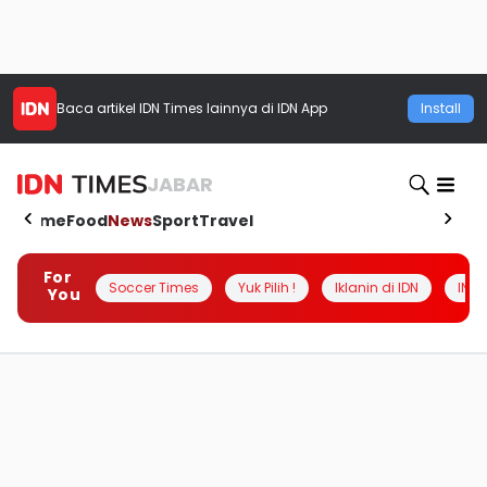
Baca artikel
IDN Times
lainnya di IDN App
Install
JABAR
Home
Food
News
Sport
Travel
For
Soccer Times
Yuk Pilih !
Iklanin di IDN
INSI
You