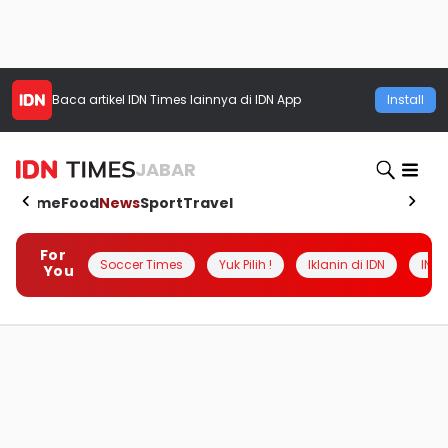
Baca artikel
IDN Times
lainnya di IDN App
Install
JABAR
Home
Food
News
Sport
Travel
For
Soccer Times
Yuk Pilih !
Iklanin di IDN
INSI
You