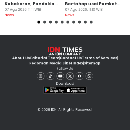
Kebakaran, Pendakian
Bertahap usai Pemkot
B
Gunung Gede Ditutup!
07 Agu 2026, 11:11 WIB
Kalah Sengketa
07 Agu 2026, 11:10 WIB
M
06
News
News
Ne
About Us
Editorial Team
Contact Us
Terms of Services
Pedoman Media Siber
Index
Sitemap
Follow Us
Download
© 2026 IDN. All Rights Reserved.