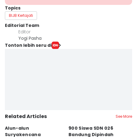
Topics
BIJB Kertajati
Editorial Team
Editor
Yogi Pasha
Tonton lebih seru di
Related Articles
See More
Alun-alun
900 Siswa SDN 026
P
Suryakencana
Bandung Dipindah
S