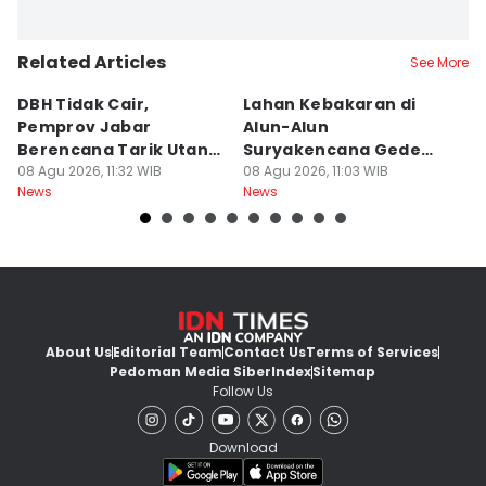
Related Articles
See More
DBH Tidak Cair,
Lahan Kebakaran di
I
Pemprov Jabar
Alun-Alun
K
Berencana Tarik Utang
Suryakencana Gede
M
Rp3,4 Triliun
08 Agu 2026, 11:32 WIB
Pangrango Capai 1
08 Agu 2026, 11:03 WIB
08
News
News
Ne
Hektare
About Us
Editorial Team
Contact Us
Terms of Services
Pedoman Media Siber
Index
Sitemap
Follow Us
Download