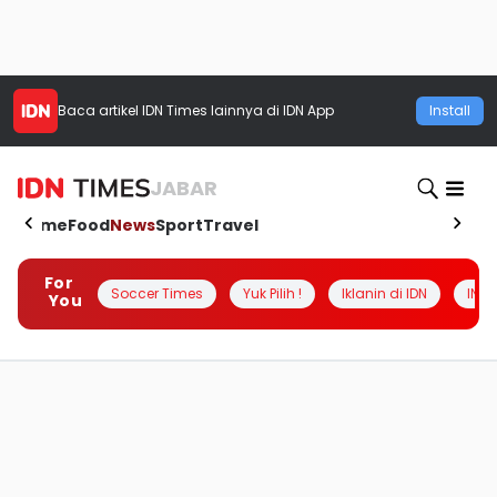
Baca artikel
IDN Times
lainnya di IDN App
Install
JABAR
Home
Food
News
Sport
Travel
For
Soccer Times
Yuk Pilih !
Iklanin di IDN
INSI
You