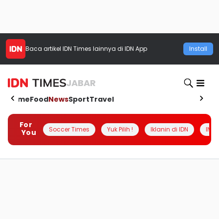
Baca artikel
IDN Times
lainnya di IDN App
Install
JABAR
Home
Food
News
Sport
Travel
For
Soccer Times
Yuk Pilih !
Iklanin di IDN
INSI
You