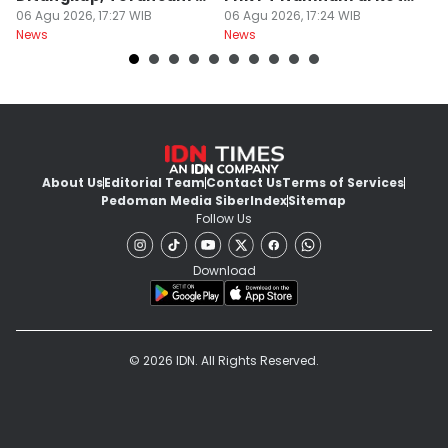
Tahun Bui
06 Agu 2026, 17:27 WIB
Cimahi
06 Agu 2026, 17:24 WIB
06
News
News
Ne
About Us
Editorial Team
Contact Us
Terms of Services
Pedoman Media Siber
Index
Sitemap
Follow Us
Download
© 2026 IDN. All Rights Reserved.