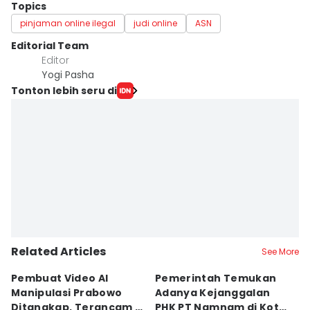
Topics
pinjaman online ilegal
judi online
ASN
Editorial Team
Editor
Yogi Pasha
Tonton lebih seru di
Related Articles
See More
Pembuat Video AI
Pemerintah Temukan
Wa
Manipulasi Prabowo
Adanya Kejanggalan
D
Ditangkap, Terancam 12
PHK PT Namnam di Kota
S