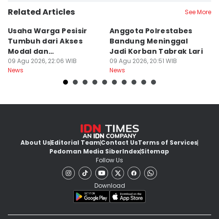
Related Articles
See More
Usaha Warga Pesisir
Anggota Polrestabes
P
Tumbuh dari Akses
Bandung Meninggal
P
Modal dan
Jadi Korban Tabrak Lari
y
Pendampingan
09 Agu 2026, 22:06 WIB
09 Agu 2026, 20:51 WIB
M
09
News
News
Ne
About Us
Editorial Team
Contact Us
Terms of Services
Pedoman Media Siber
Index
Sitemap
Follow Us
Download