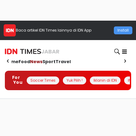
Baca artikel
IDN Times
lainnya di IDN App
Install
JABAR
Home
Food
News
Sport
Travel
For
Soccer Times
Yuk Pilih !
Iklanin di IDN
INSI
You