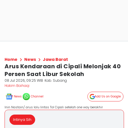
Home
News
Jawa Barat
Arus Kendaraan di Cipali Melonjak 40
Persen Saat Libur Sekolah
08 Jul 2026, 09:25 WIB
Kab. Subang
Hakim Baihaqi
News
Channel
Add Us on Google
Inin Nastain/ arus lalu lintas Tol Cipali setelah one way berakhir
Intinya Sih