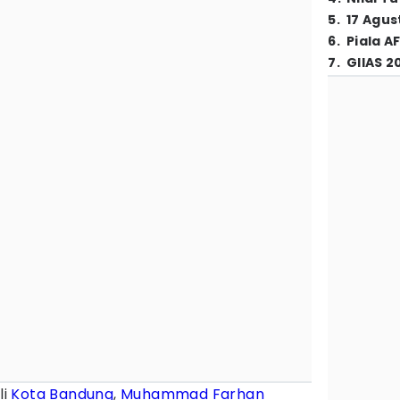
5
.
17 Agus
6
.
Piala A
7
.
GIIAS 2
li
Kota Bandung
,
Muhammad Farhan