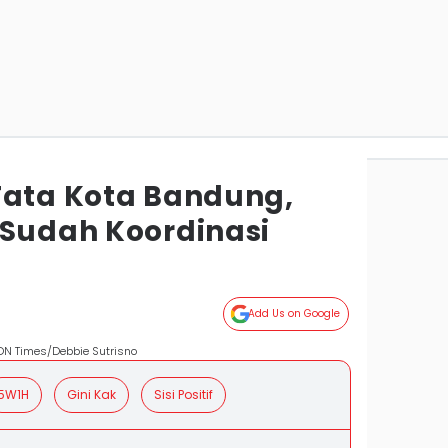
Tata Kota Bandung,
 Sudah Koordinasi
Add Us on Google
N Times/Debbie Sutrisno
5W1H
Gini Kak
Sisi Positif