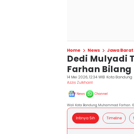
Home
News
Jawa Barat
Dedi Mulyadi 
Farhan Bilang
14 Mei 2026, 12:34 WIB
Kota Bandung
Azzis Zulkhairil
News
Channel
Wali Kota Bandung Muhammad Farhan. ID
Intinya Sih
Timeline