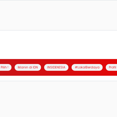
Pilih !
Iklanin di IDN
INSIDENESIA
#LokalBerdaya
Profi