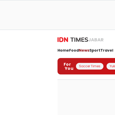
JABAR
Home
Food
News
Sport
Travel
For
Soccer Times
Yuk 
You