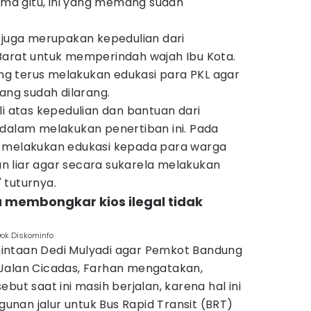
tama gitu, ini yang memang sudah
 juga merupakan kepedulian dari
Barat untuk memperindah wajah Ibu Kota.
g terus melakukan edukasi para PKL agar
yang sudah dilarang.
li atas kepedulian dan bantuan dari
 dalam melakukan penertiban ini. Pada
a melakukan edukasi kepada para warga
 liar agar secara sukarela melakukan
 tuturnya.
a membongkar kios ilegal tidak
ok Diskominfo
intaan Dedi Mulyadi agar Pemkot Bandung
Jalan Cicadas, Farhan mengatakan,
but saat ini masih berjalan, karena hal ini
nan jalur untuk Bus Rapid Transit (BRT)