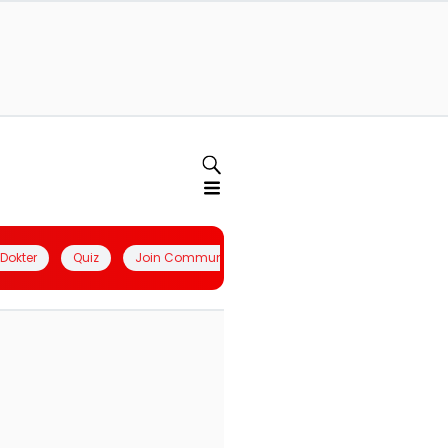
l Dokter
Quiz
Join Community