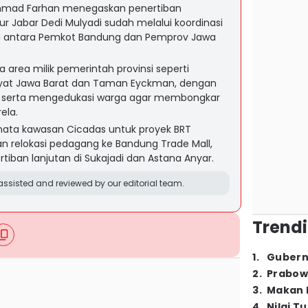
mmad Farhan menegaskan penertiban
ur Jabar Dedi Mulyadi sudah melalui koordinasi
 antara Pemkot Bandung dan Pemprov Jawa
 area milik pemerintah provinsi seperti
at Jawa Barat dan Taman Eyckman, dengan
 serta mengedukasi warga agar membongkar
ela.
ata kawasan Cicadas untuk proyek BRT
 relokasi pedagang ke Bandung Trade Mall,
iban lanjutan di Sukajadi dan Astana Anyar.
ssisted and reviewed by our editorial team.
Trendi
1
.
Gubern
2
.
Prabow
3
.
Makan B
4
.
Nilai T