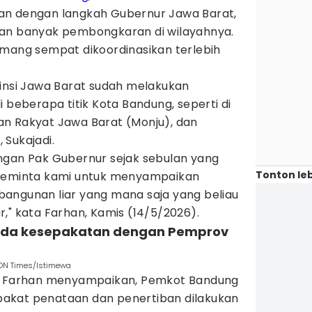
an dengan langkah Gubernur Jawa Barat,
an banyak pembongkaran di wilayahnya.
emang sempat dikoordinasikan terlebih
vinsi Jawa Barat sudah melakukan
 beberapa titik Kota Bandung, seperti di
n Rakyat Jawa Barat (Monju), dan
 Sukajadi.
ngan Pak Gubernur sejak sebulan yang
Tonton leb
 meminta kami untuk menyampaikan
angunan liar yang mana saja yang beliau
," kata Farhan, Kamis (14/5/2026).
 ada kesepakatan dengan Pemprov
DN Times/Istimewa
t, Farhan menyampaikan, Pemkot Bandung
akat penataan dan penertiban dilakukan