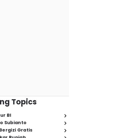
ng Topics
ur BI
o Subianto
ergizi Gratis
ukar Rupiah