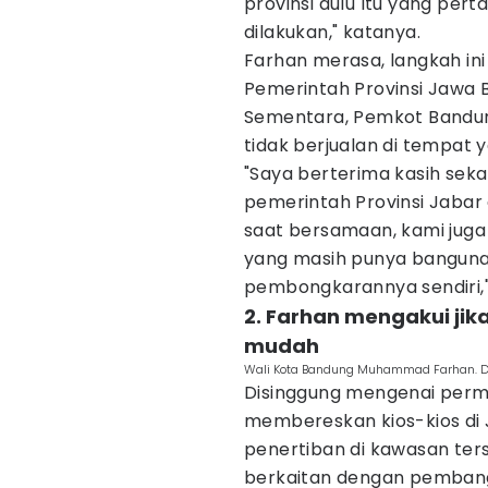
provinsi dulu Itu yang per
dilakukan," katanya.
Farhan merasa, langkah ini
Pemerintah Provinsi Jawa 
Sementara, Pemkot Bandun
tidak berjualan di tempat 
"Saya berterima kasih seka
pemerintah Provinsi Jabar
saat bersamaan, kami jug
yang masih punya bangunan
pembongkarannya sendiri,"
2. Farhan mengakui jik
mudah
Wali Kota Bandung Muhammad Farhan. D
Disinggung mengenai perm
membereskan kios-kios di 
penertiban di kawasan terse
berkaitan dengan pembangu