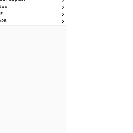
tus
FF
026