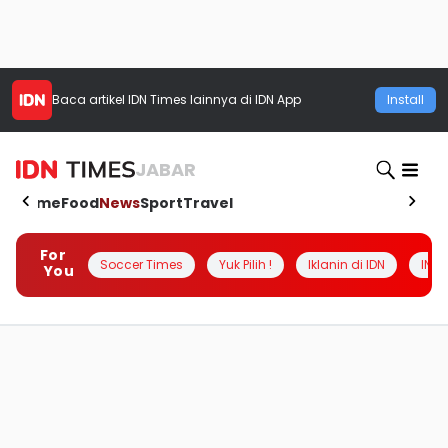
Baca artikel
IDN Times
lainnya di IDN App
Install
JABAR
Home
Food
News
Sport
Travel
For
Soccer Times
Yuk Pilih !
Iklanin di IDN
INSI
You