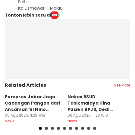
Editor
Ita Lismawati F Malau
Tonton lebih seru di
Related Articles
See More
Pemprov Jabar Jaga
Nakes RSUD
S
Cadangan Pangan dari
Tasikmalaya Hina
T
Ancaman 'El Nino
Pasien BPJS, Dedi
C
Godzilla'
06 Agu 2026, 11:29 WIB
Mulyadi Minta Disanksi
06 Agu 2026, 11:20 WIB
K
06
News
News
Ne