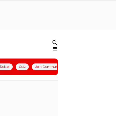
l Dokter
Quiz
Join Community