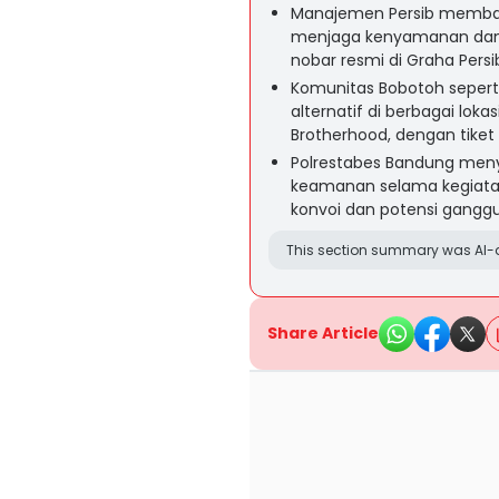
Manajemen Persib membata
menjaga kenyamanan dan 
nobar resmi di Graha Persi
Komunitas Bobotoh seperti
alternatif di berbagai loka
Brotherhood, dengan tiket
Polrestabes Bandung meny
keamanan selama kegiatan
konvoi dan potensi ganggua
This section summary was AI-a
Share Article