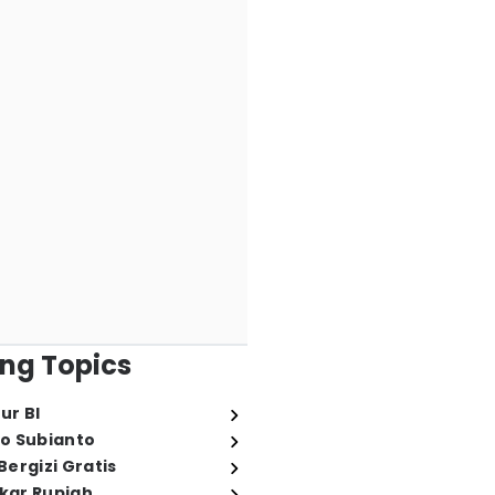
ng Topics
ur BI
o Subianto
ergizi Gratis
ukar Rupiah