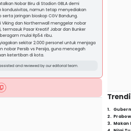
lkan Nobar Biru di Stadion GBLA demi
kondusivitas, namun tetap menyediakan
b serta jaringan bioskop CGV Bandung.
 Viking dan Northernwall menggelar nobar
si, termasuk Pasar Kreatif Jabar dan Bunker
 beragam mulai Rp54 ribu.
iagakan sekitar 2.000 personel untuk menjaga
 nobar Persib vs Persija, guna mencegah
n ketertiban di kota.
ssisted and reviewed by our editorial team.
Trendi
1
.
Gubern
2
.
Prabow
3
.
Makan B
4
.
Nilai T