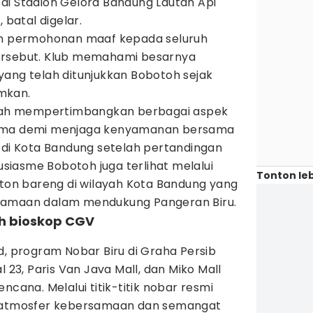
di Stadion Gelora Bandung Lautan Api
 batal digelar.
 permohonan maaf kepada seluruh
ersebut. Klub memahami besarnya
yang telah ditunjukkan Bobotoh sejak
mkan.
telah mempertimbangkan berbagai aspek
tama demi menjaga kenyamanan bersama
 di Kota Bandung setelah pertandingan
tusiasme Bobotoh juga terlihat melalui
Tonton leb
nton bareng di wilayah Kota Bandung yang
samaan dalam mendukung Pangeran Biru.
ah bioskop CGV
d, program Nobar Biru di Graha Persib
l 23, Paris Van Java Mall, dan Miko Mall
ncana. Melalui titik-titik nobar resmi
p atmosfer kebersamaan dan semangat