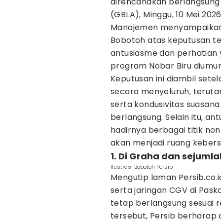
direncanakan berlangsung 
(GBLA), Minggu, 10 Mei 2026,
Manajemen menyampaikan
Bobotoh atas keputusan t
antusiasme dan perhatian 
program Nobar Biru diumu
Keputusan ini diambil se
secara menyeluruh, teru
serta kondusivitas suasana
berlangsung. Selain itu, an
hadirnya berbagai titik no
akan menjadi ruang keber
1. Di Graha dan sejuml
Ilustrasi Bobotoh Persib
Mengutip laman Persib.co.i
serta jaringan CGV di Paska
tetap berlangsung sesuai re
tersebut, Persib berhara