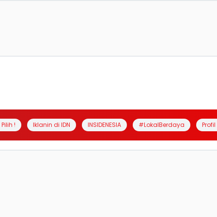
Pilih !
Iklanin di IDN
INSIDENESIA
#LokalBerdaya
Profi