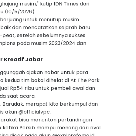
ghujung musim," kutip IDN Times dari
gu (10/5/2026).
us berjuang untuk menutup musim
rbaik dan mencatatkan sejarah baru
-peat, setelah sebelumnya sukses
mpions pada musim 2023/2024 dan
ar Kreatif Jabar
nggunggah ajakan nobar untuk para
 kedua tim bakal dihelat di At The Park
ijual Rp54 ribu untuk pembeli awal dan
da saat acara.
 Barudak, merapat kita berkumpul dan
s akun @officialvpc.
yarakat bisa menonton pertandingan
 ketika Persib mampu menang dari rival
 bisa dicek pada akun @explorefomo.id