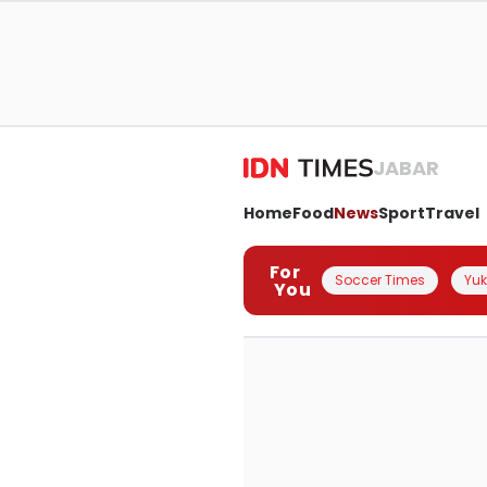
JABAR
Home
Food
News
Sport
Travel
For
Soccer Times
Yuk 
You