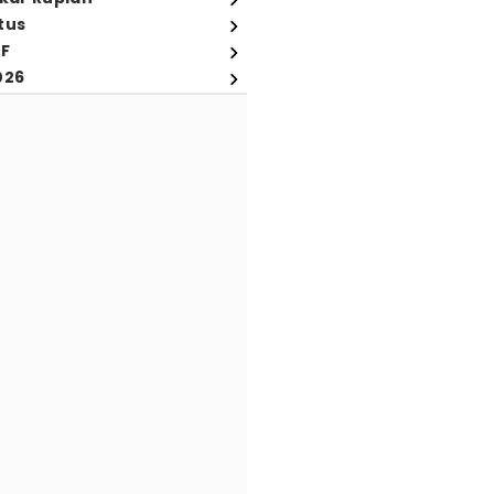
tus
FF
026