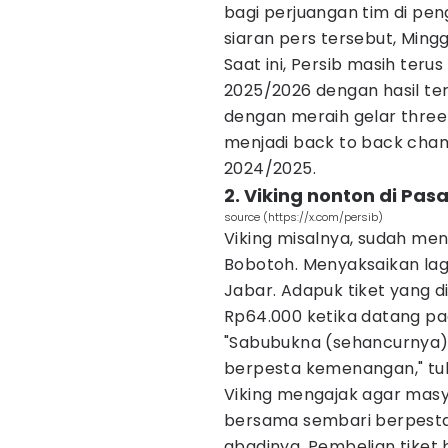
bagi perjuangan tim di pen
siaran pers tersebut, Ming
Saat ini, Persib masih ter
2025/2026 dengan hasil te
dengan meraih gelar three
menjadi back to back cha
2024/2025.
2. Viking nonton di Pas
source (https://x.com/persib)
Viking misalnya, sudah me
Bobotoh. Menyaksaikan laga
Jabar. Adapuk tiket yang d
Rp64.000 ketika datang pa
"Sabubukna (sehancurnya).
berpesta kemenangan," tuli
Viking mengajak agar mas
bersama sembari berpesta
abadinya. Pembelian tiket