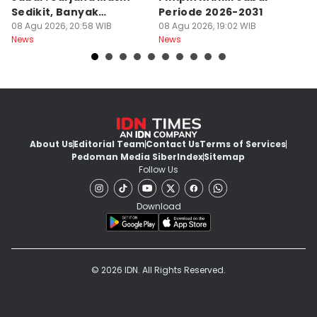
Sedikit, Banyak
Periode 2026-2031
B
Menganggur
08 Agu 2026, 20:58 WIB
08 Agu 2026, 19:02 WIB
K
08
News
News
Ne
About Us
Editorial Team
Contact Us
Terms of Services
Pedoman Media Siber
Index
Sitemap
Follow Us
Download
© 2026 IDN. All Rights Reserved.