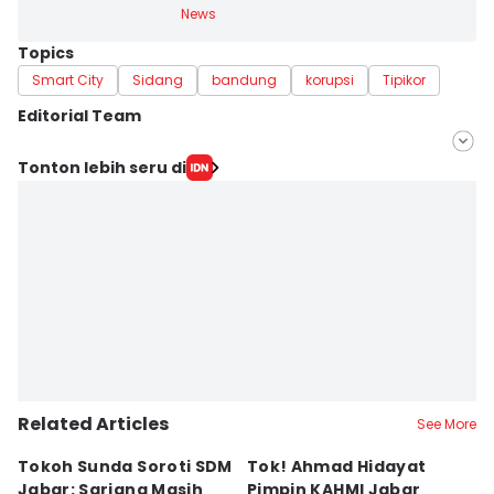
News
Topics
Smart City
Sidang
bandung
korupsi
Tipikor
Editorial Team
Editor
Tonton lebih seru di
Yogi Pasha
Editor
Azzis Zulkhairil
Related Articles
See More
Tokoh Sunda Soroti SDM
Tok! Ahmad Hidayat
P
Jabar: Sarjana Masih
Pimpin KAHMI Jabar
L