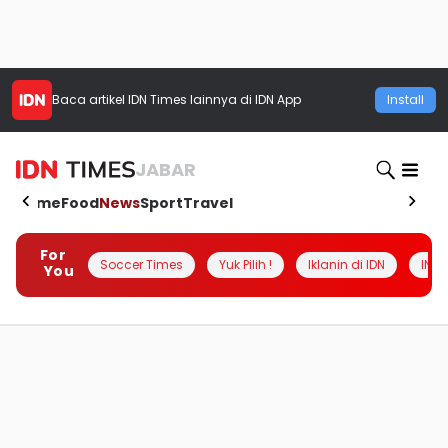
Baca artikel
IDN Times
lainnya di IDN App
Install
JABAR
Home
Food
News
Sport
Travel
For
Soccer Times
Yuk Pilih !
Iklanin di IDN
INSI
You