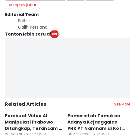
pemprov jabar
Editorial Team
Editor
Galih Persiana
Tonton lebih seru di
Related Articles
See More
Pembuat Video AI
Pemerintah Temukan
Wa
Manipulasi Prabowo
Adanya Kejanggalan
D
Ditangkap, Terancam 12
PHK PT Namnam di Kota
S
Tahun Bui
06 Agu 2026, 17:27 WIB
Cimahi
06 Agu 2026, 17:24 WIB
06