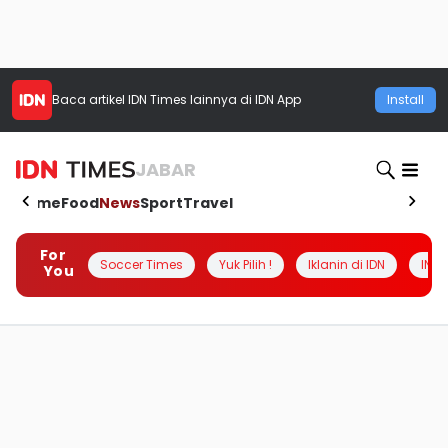
Baca artikel
IDN Times
lainnya di IDN App
Install
JABAR
Home
Food
News
Sport
Travel
For
Soccer Times
Yuk Pilih !
Iklanin di IDN
INSI
You