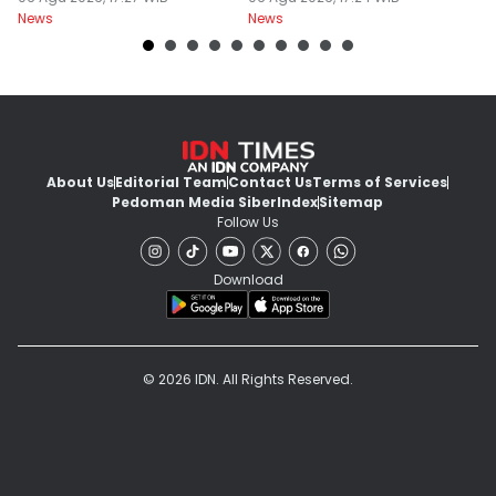
News
News
Ne
About Us
Editorial Team
Contact Us
Terms of Services
Pedoman Media Siber
Index
Sitemap
Follow Us
Download
© 2026 IDN. All Rights Reserved.