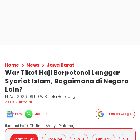
Home
News
Jawa Barat
War Tiket Haji Berpotensi Langgar
Syariat Islam, Bagaimana di Negara
Lain?
14 Apr 2026, 09:50 WIB
Kota Bandung
Azzis Zulkhairil
News
Channel
Add Us on Google
ilustrasi haji (IDN Times/Aditya Pratama)
Intinya Sih
Timeline
5W1H
Gini Kak
Sisi Posit