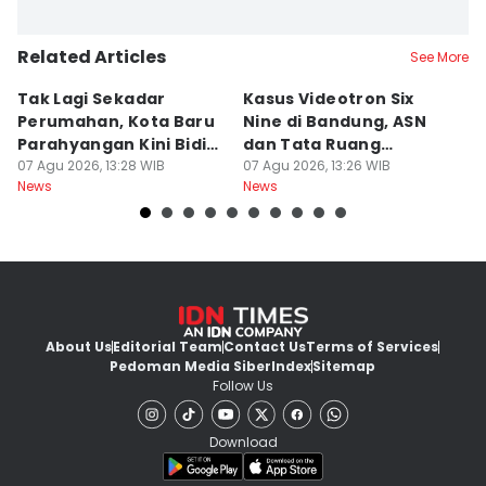
Related Articles
See More
Tak Lagi Sekadar
Kasus Videotron Six
K
Perumahan, Kota Baru
Nine di Bandung, ASN
M
Parahyangan Kini Bidik
dan Tata Ruang
G
Wisatawan
07 Agu 2026, 13:28 WIB
Diperiksa
07 Agu 2026, 13:26 WIB
07
News
News
Ne
About Us
Editorial Team
Contact Us
Terms of Services
Pedoman Media Siber
Index
Sitemap
Follow Us
Download