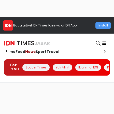
Baca artikel
IDN Times
lainnya di IDN App
Install
JABAR
Home
Food
News
Sport
Travel
For
Soccer Times
Yuk Pilih !
Iklanin di IDN
INSI
You