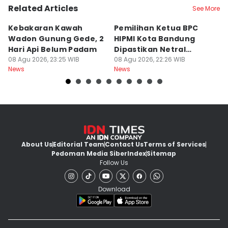
Related Articles
See More
Kebakaran Kawah
Pemilihan Ketua BPC
T
Wadon Gunung Gede, 2
HIPMI Kota Bandung
J
Hari Api Belum Padam
Dipastikan Netral
S
08 Agu 2026, 23:25 WIB
Tanpa Tekanan
08 Agu 2026, 22:26 WIB
M
08
News
News
Ne
About Us
Editorial Team
Contact Us
Terms of Services
Pedoman Media Siber
Index
Sitemap
Follow Us
Download