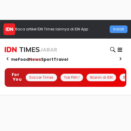
Baca artikel
IDN Times
lainnya di IDN App
Install
JABAR
Home
Food
News
Sport
Travel
For
Soccer Times
Yuk Pilih !
Iklanin di IDN
INSI
You