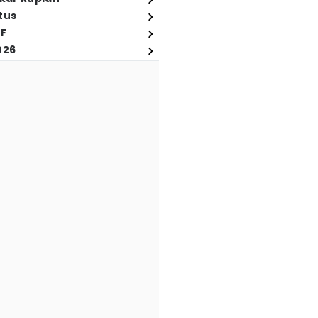
tus
FF
026