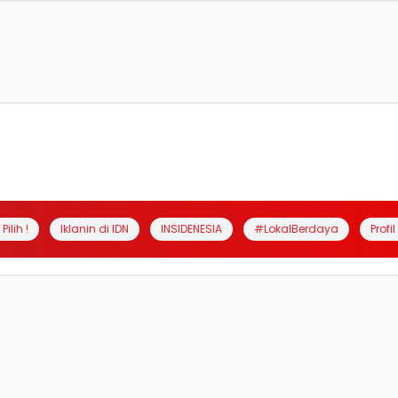
Pilih !
Iklanin di IDN
INSIDENESIA
#LokalBerdaya
Profi