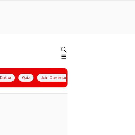
l Dokter
Quiz
Join Community