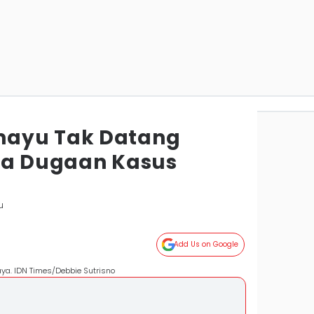
ayu Tak Datang
sa Dugaan Kasus
u
Add Us on Google
aya. IDN Times/Debbie Sutrisno