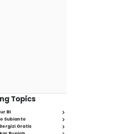
ng Topics
ur BI
o Subianto
ergizi Gratis
ukar Rupiah