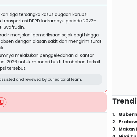
kan tiga tersangka kasus dugaan korupsi
transportasi DPRD Indramayu periode 2022–
i Syafrudin.
hadir menjalani pemeriksaan sejak pagi hingga
 absen dengan alasan sakit dan mengirim surat
k.
belumnya melakukan penggeledahan di Kantor
ni 2026 untuk mencari bukti tambahan terkait
si tersebut.
ssisted and reviewed by our editorial team.
Trendi
1
.
Gubern
2
.
Prabow
3
.
Makan B
4
.
Nilai T