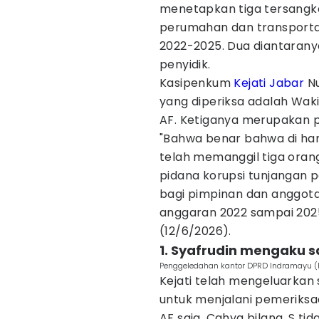
menetapkan tiga tersangk
perumahan dan transport
2022-2025. Dua diantarany
penyidik.
Kasipenkum
Kejati Jabar
Nu
yang diperiksa adalah Wakil
AF. Ketiganya merupakan p
"Bahwa benar bahwa di hari 
telah memanggil tiga oran
pidana korupsi tunjangan 
bagi pimpinan dan anggot
anggaran 2022 sampai 2025,
(12/6/2026).
1. Syafrudin mengaku s
Penggeledahan kantor DPRD Indramayu (
Kejati telah mengeluarkan
untuk menjalani pemeriksaa
AF saja. Cahya bilang, S t