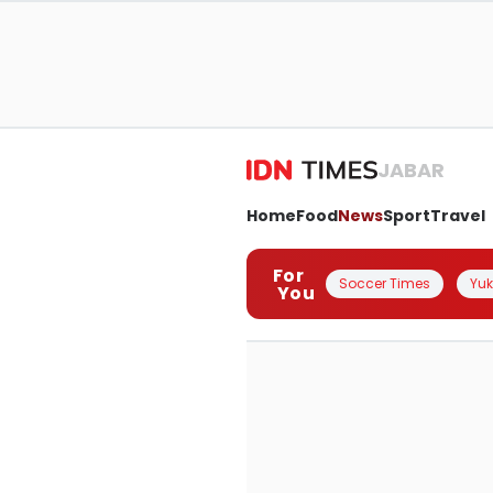
JABAR
Home
Food
News
Sport
Travel
For
Soccer Times
Yuk 
You