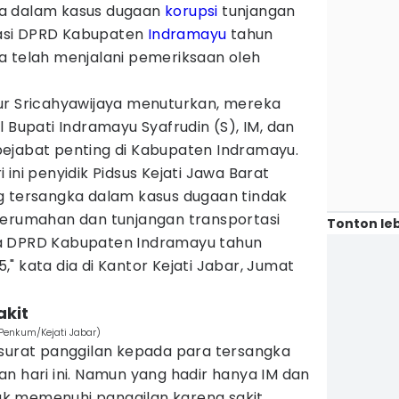
a dalam kasus dugaan
korupsi
tunjangan
asi DPRD Kabupaten
Indramayu
tahun
a telah menjalani pemeriksaan oleh
r Sricahyawijaya menuturkan, mereka
 Bupati Indramayu Syafrudin (S), IM, dan
ejabat penting di Kabupaten Indramayu.
ini penyidik Pidsus Kejati Jawa Barat
g tersangka dalam kasus dugaan tindak
perumahan dan tunjangan transportasi
Tonton leb
a DPRD Kabupaten Indramayu tahun
" kata dia di Kantor Kejati Jabar, Jumat
akit
Penkum/Kejati Jabar)
 surat panggilan kepada para tersangka
n hari ini. Namun yang hadir hanya IM dan
idak memenuhi panggilan karena sakit.