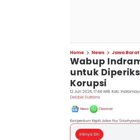
Home
News
Jawa Barat
Wabup Indram
untuk Diperik
Korupsi
12 Jun 2026, 17:48 WIB
Kab. Indramay
Debbie Sutrisno
News
Channel
Kasipenkum Kejati Jabar Nur Sricahyawij
Intinya Sih