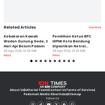
Related Articles
See More
Kebakaran Kawah
Pemilihan Ketua BPC
T
Wadon Gunung Gede, 2
HIPMI Kota Bandung
J
Hari Api Belum Padam
Dipastikan Netral
S
08 Agu 2026, 23:25 WIB
Tanpa Tekanan
08 Agu 2026, 22:26 WIB
M
08
News
News
Ne
About Us
Editorial Team
Contact Us
Terms of Services
Pedoman Media Siber
Index
Sitemap
Follow Us