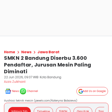
Home
News
Jawa Barat
SMKN 2 Bandung Diserbu 3.600
Pendaftar, Jurusan Mesin Paling
Diminati
22 Jun 2026, 09:07 WIB
Kota Bandung
Azzis Zulkhairil
News
Channel
Add Us on Google
ilustrasi teknik mesin (pexels.com/Kateryna Babaieva)
Intinya Sih
Timeline
5W1H
Gini Kak
Sisi Posit