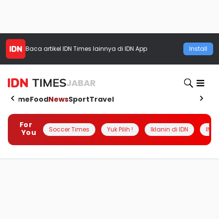
Baca artikel
IDN Times
lainnya di IDN App
Install
JABAR
Home
Food
News
Sport
Travel
For
Soccer Times
Yuk Pilih !
Iklanin di IDN
INSI
You