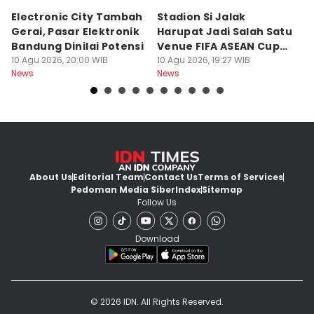
Electronic City Tambah
Stadion Si Jalak
S
Gerai, Pasar Elektronik
Harupat Jadi Salah Satu
W
Bandung Dinilai Potensi
Venue FIFA ASEAN Cup
T
10 Agu 2026, 20:00 WIB
2026
10 Agu 2026, 19:27 WIB
10
News
News
Ne
About Us
Editorial Team
Contact Us
Terms of Services
Pedoman Media Siber
Index
Sitemap
Follow Us
Download
© 2026 IDN. All Rights Reserved.