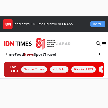
Baca artikel
IDN Times
lainnya di IDN App
Install
JABAR
Home
Food
News
Sport
Travel
For
Soccer Times
Yuk Pilih !
Iklanin di IDN
INSI
You