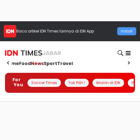
Baca artikel
IDN Times
lainnya di IDN App
Install
JABAR
Home
Food
News
Sport
Travel
For
Soccer Times
Yuk Pilih !
Iklanin di IDN
INSI
You