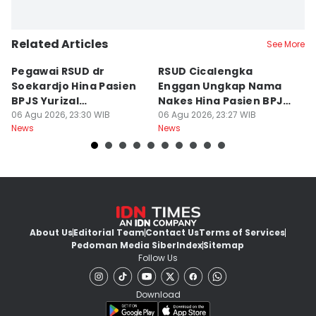
Related Articles
See More
Pegawai RSUD dr
RSUD Cicalengka
P
Soekardjo Hina Pasien
Enggan Ungkap Nama
M
BPJS Yurizal
Nakes Hina Pasien BPJS
D
Mengundurkan Diri
06 Agu 2026, 23:30 WIB
Yurizal
06 Agu 2026, 23:27 WIB
T
06
News
News
Ne
About Us
Editorial Team
Contact Us
Terms of Services
Pedoman Media Siber
Index
Sitemap
Follow Us
Download