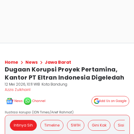
Home
News
Jawa Barat
Dugaan Korupsi Proyek Pertamina,
Kantor PT Eltran Indonesia Digeledah
12 Mei 2026, 10:11 WIB
Kota Bandung
Azzis Zulkhairil
News
Channel
Add Us on Google
Ilustrasi korupsi (IDN Times/Arief Rahmat)
Intinya Sih
Timeline
5W1H
Gini Kak
Sisi Posit