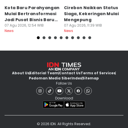
Kota Baru Parahyangan
Cirebon Naikkan Status
A
Mulai Bertransformasi
Siaga, Kekeringan Mulai
S
Jadi Pusat Bisnis Baru
Mengepung
K
KBB
07 Agu 2026, 12:54 WIB
07 Agu 2026, 11:39 WIB
G
07
News
News
Ne
About Us
Editorial Team
Contact Us
Terms of Services
Pedoman Media Siber
Index
Sitemap
Follow Us
Download
© 2026 IDN. All Rights Reserved.