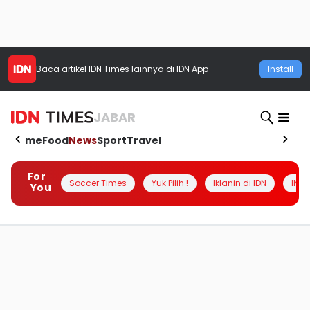
Baca artikel
IDN Times
lainnya di IDN App
Install
JABAR
Home
Food
News
Sport
Travel
For
Soccer Times
Yuk Pilih !
Iklanin di IDN
INSI
You