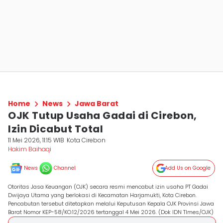
Home
News
Jawa Barat
OJK Tutup Usaha Gadai di Cirebon,
Izin Dicabut Total
11 Mei 2026, 11:15 WIB
Kota Cirebon
Hakim Baihaqi
News
Channel
Add Us on Google
Otoritas Jasa Keuangan (OJK) secara resmi mencabut izin usaha PT Gadai
Dwijaya Utama yang berlokasi di Kecamatan Harjamukti, Kota Cirebon.
Pencabutan tersebut ditetapkan melalui Keputusan Kepala OJK Provinsi Jawa
Barat Nomor KEP-58/KO.12/2026 tertanggal 4 Mei 2026. (Dok IDN TImes/OJK)