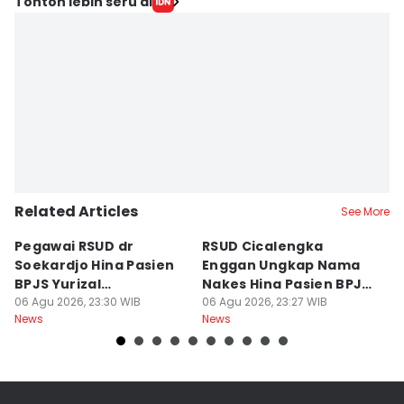
Tonton lebih seru di
Related Articles
See More
Pegawai RSUD dr
RSUD Cicalengka
P
Soekardjo Hina Pasien
Enggan Ungkap Nama
M
BPJS Yurizal
Nakes Hina Pasien BPJS
D
Mengundurkan Diri
06 Agu 2026, 23:30 WIB
Yurizal
06 Agu 2026, 23:27 WIB
T
06
News
News
Ne