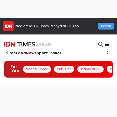
Baca artikel
IDN Times
lainnya di IDN App
Install
JABAR
Home
Food
News
Sport
Travel
For
Soccer Times
Yuk Pilih !
Iklanin di IDN
INSI
You