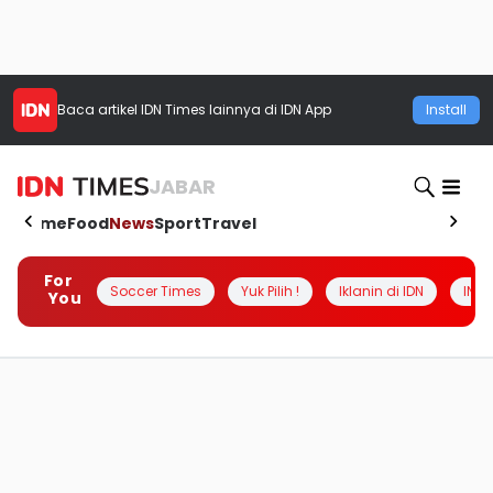
Baca artikel
IDN Times
lainnya di IDN App
Install
JABAR
Home
Food
News
Sport
Travel
For
Soccer Times
Yuk Pilih !
Iklanin di IDN
INSI
You