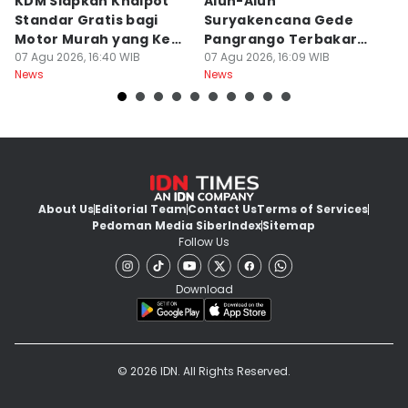
KDM Siapkan Knalpot
Alun-Alun
M
Standar Gratis bagi
Suryakencana Gede
T
Motor Murah yang Kena
Pangrango Terbakar
S
Razia
07 Agu 2026, 16:40 WIB
Gegara Kompor
07 Agu 2026, 16:09 WIB
07
News
News
Ne
Pendaki
About Us
Editorial Team
Contact Us
Terms of Services
Pedoman Media Siber
Index
Sitemap
Follow Us
Download
© 2026 IDN. All Rights Reserved.