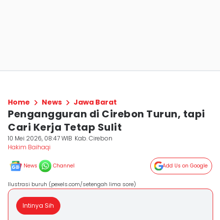
Home
News
Jawa Barat
Pengangguran di Cirebon Turun, tapi
Cari Kerja Tetap Sulit
10 Mei 2026, 08:47 WIB
Kab. Cirebon
Hakim Baihaqi
News
Channel
Add Us on Google
Ilustrasi buruh (pexels.com/setengah lima sore)
Intinya Sih