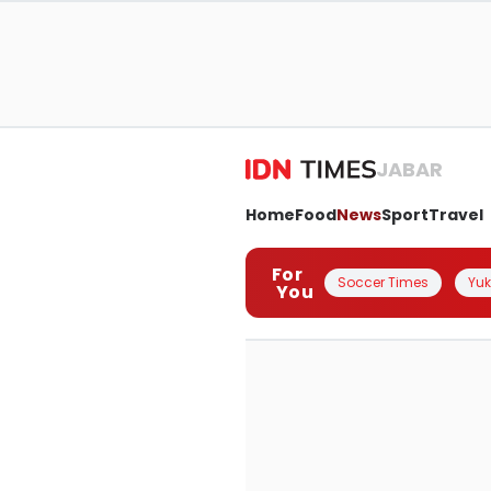
JABAR
Home
Food
News
Sport
Travel
For
Soccer Times
Yuk 
You