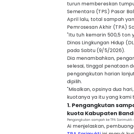
turun membereskan tump
Sementara (TPS) Pasar Ba
April lalu, total sampah y
Pemrosesan Akhir (TPA) Sa
"Itu tuh kemarin 500,5 ton 
Dinas Lingkungan Hidup (DL
pada Sabtu (9/5/2026).
Dia menambahkan, pengang
selesai, tinggal penataan
pengangkutan harian lanjut
dipilih.
"Misalkan, opsinya dua hari
kuotanya ya itu yang kami
1. Pengangkutan samp
kuota Kabupaten Ban
Pengangkutan sampah ke TPA Sarimukti.
Ai menjelaskan, pembuang
TPA Sarimukti
ini masuk ku