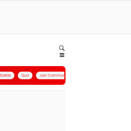
l Dokter
Quiz
Join Community