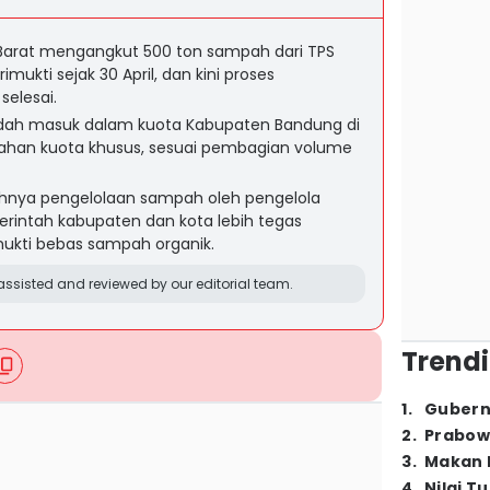
 Barat mengangkut 500 ton sampah dari TPS
mukti sejak 30 April, dan kini proses
elesai.
ndah masuk dalam kuota Kabupaten Bandung di
ahan kuota khusus, sesuai pembagian volume
hnya pengelolaan sampah oleh pengelola
rintah kabupaten dan kota lebih tegas
ukti bebas sampah organik.
ssisted and reviewed by our editorial team.
Trendi
1
.
Gubern
2
.
Prabow
3
.
Makan B
4
.
Nilai T