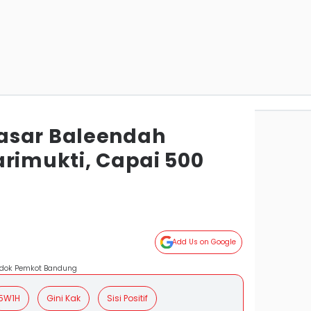
asar Baleendah
arimukti, Capai 500
g
Add Us on Google
 dok Pemkot Bandung
5W1H
Gini Kak
Sisi Positif