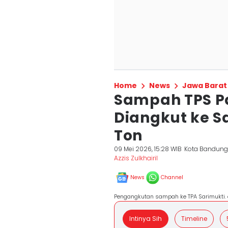
Home
News
Jawa Barat
Sampah TPS P
Diangkut ke S
Ton
09 Mei 2026, 15:28 WIB
Kota Bandun
Azzis Zulkhairil
News
Channel
Pengangkutan sampah ke TPA Sarimukti.
Intinya Sih
Timeline