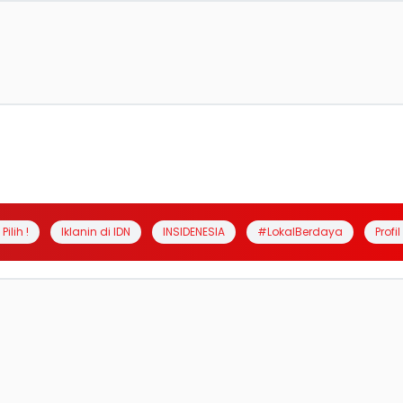
Pilih !
Iklanin di IDN
INSIDENESIA
#LokalBerdaya
Profi