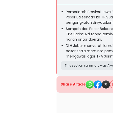
Pemerintah Provinsi Jawa
Pasar Baleendah ke TPA Sari
pengangkutan dinyatakan s
Sampah dari Pasar Balee
TPA Sarimukti tanpa tamb
harian antar daerah.
DLH Jabar menyoroti lema
pasar serta meminta peme
mengawasi agar TPA Sarim
This section summary was AI-a
Share Article