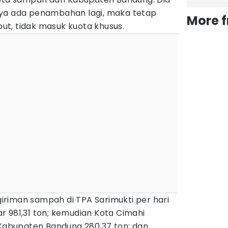
nya ada penambahan lagi, maka tetap
More 
t, tidak masuk kuota khusus.
riman sampah di TPA Sarimukti per hari
r 981,31 ton; kemudian Kota Cimahi
 Kabupaten Bandung 280,37 ton; dan