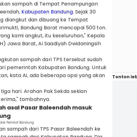
ukan sampah di Tempat Penampungan
leendah,
Kabupaten Bandung
. Sejak 30
ang diangkut dan dibuang ke Tempat
rimukti, Bandung Barat mencapai 500 ton.
yang kami angkut, itu keseluruhan," Kepala
H) Jawa Barat, Ai Saadiyah Dwidaningsih
kutan sampah dari TPS tersebut sudah
 dari pemerintah Kabupaten Bandung. Untuk
an, kata Ai, ada beberapa opsi yang akan
Tonton leb
, tiga hari. Arahan Pak Sekda sekian
 terima," tambahnya.
ah asal Pasar Baleendah masuk
dung
 dok Pemkot Bandung
an sampah dari TPS Pasar Baleendah ke
ota sampah dari Kabupaten Bandung. Dia