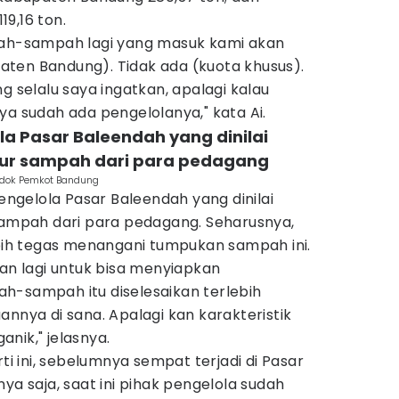
9,16 ton.
pah-sampah lagi yang masuk kami akan
ten Bandung). Tidak ada (kuota khusus).
g selalu saya ingatkan, apalagi kalau
ya sudah ada pengelolanya," kata Ai.
la Pasar Baleendah yang dinilai
r sampah dari para pedagang
 dok Pemkot Bandung
pengelola Pasar Baleendah yang dinilai
mpah dari para pedagang. Seharusnya,
ebih tegas menangani tumpukan sampah ini.
kan lagi untuk bisa menyiapkan
h-sampah itu diselesaikan terlebih
annya di sana. Apalagi kan karakteristik
nik," jelasnya.
 ini, sebelumnya sempat terjadi di Pasar
ya saja, saat ini pihak pengelola sudah