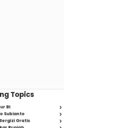
ng Topics
ur BI
o Subianto
ergizi Gratis
ukar Rupiah