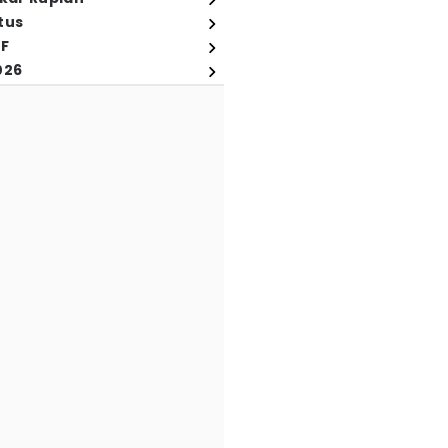
tus
FF
026