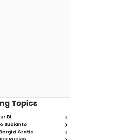
ng Topics
ur BI
o Subianto
ergizi Gratis
ukar Rupiah