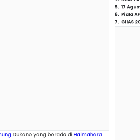
5
.
17 Agus
6
.
Piala A
7
.
GIIAS 2
nung
Dukono yang berada di
Halmahera