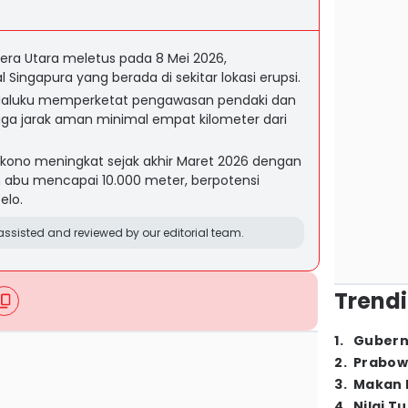
ra Utara meletus pada 8 Mei 2026,
ingapura yang berada di sekitar lokasi erupsi.
luku memperketat pengawasan pendaki dan
a jarak aman minimal empat kilometer dari
ukono meningkat sejak akhir Maret 2026 dengan
m abu mencapai 10.000 meter, berpotensi
elo.
ssisted and reviewed by our editorial team.
Trendi
1
.
Gubern
2
.
Prabow
3
.
Makan B
4
.
Nilai T