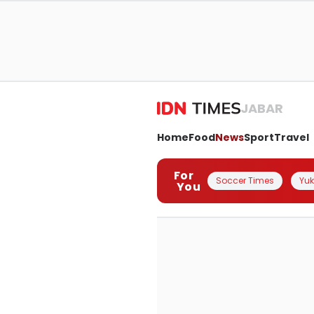
JABAR
Home
Food
News
Sport
Travel
For
Soccer Times
Yuk 
You