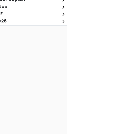
tus
FF
026