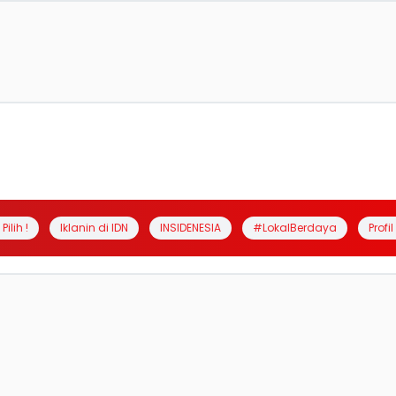
Pilih !
Iklanin di IDN
INSIDENESIA
#LokalBerdaya
Profi