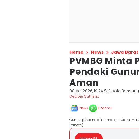
Home
News
Jawa Barat
PVMBG Minta 
Pendaki Gunu
Aman
08 Mei 2026, 19:24 WIB
Kota Bandun
Debbie Sutrisno
News
Channel
Gunung Dukono di Halmahera Utara, Malu
Ternate)
Intinya Sih