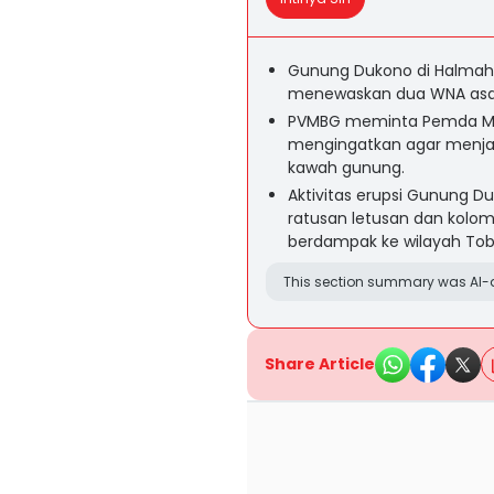
Gunung Dukono di Halmahe
menewaskan dua WNA asal S
PVMBG meminta Pemda Ma
mengingatkan agar menjag
kawah gunung.
Aktivitas erupsi Gunung D
ratusan letusan dan kolo
berdampak ke wilayah Tob
This section summary was AI-a
Share Article