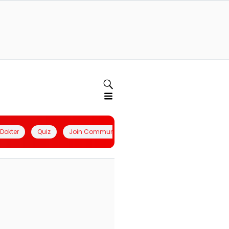
l Dokter
Quiz
Join Community