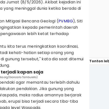
a Jumat (8/5/2026). Akibat kejadian ini
a yang meninggal dunia ketika berada di
an Mitigasi Bencana Geologi (
PVMBG
), Siti
mengingatkan kepada pemerintah daerah
pengawasan lebih ketat terhadap
tu kita terus meningkatkan koordinasi,
tadi kehati-hatian setiap orang yang
i gunung tersebut," kata dia saat ditemui
Tonton leb
dung.
a terjadi kapan saja
a.org/Giancarlo Tamburello)
pendaki agar memantau terlebih dahulu
akukan pendakian. Jika gunung yang
 Waspada, maka radius amannya berjarak
ab, erupsi bisa terjadi secara tiba-tiba
pada level Waspada.