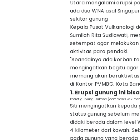
Utara mengalami erupsi pad
ada dua WNA asal Singapur
sekitar gunung
Kepala Pusat Vulkanologi d
Sumilah Rita Susilawati, 
setempat agar melakukan 
aktivitas para pendaki.
"Seandainya ada korban ten
mengingatkan begitu agar 
memang akan beraktivitas d
di Kantor PVMBG, Kota Ban
1. Erupsi gunung ini bis
Potret gunung Dukono (commons.wikimedi
Siti mengingatkan kepada 
status gunung sebelum mel
didaki berada dalam level
4 kilometer dari kawah. Seb
pada gunung yang berada 