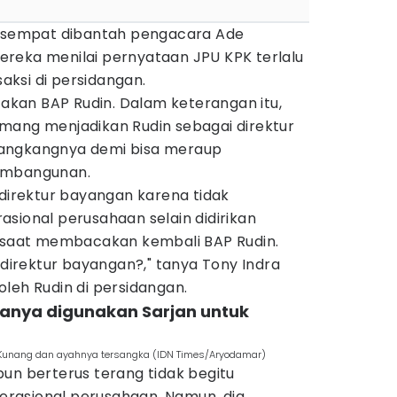
u sempat dibantah pengacara Ade
reka menilai pernyataan JPU KPK terlalu
ksi di persidangan.
kan BAP Rudin. Dalam keterangan itu,
mang menjadikan Rudin sebagai direktur
angkangnya demi bisa meraup
embangunan.
 direktur bayangan karena tidak
sional perusahaan selain didirikan
a saat membacakan kembali BAP Rudin.
i direktur bayangan?," tanya Tony Indra
leh Rudin di persidangan.
anya digunakan Sarjan untuk
 Kunang dan ayahnya tersangka (IDN Times/Aryodamar)
un berterus terang tidak begitu
rasional perusahaan. Namun, dia