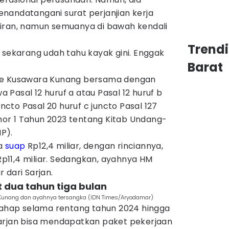
nandatangani surat perjanjian kerja
iran, namun semuanya di bawah kendali
Trend
 sekarang udah tahu kayak gini. Enggak
Barat
de Kusawara Kunang bersama dengan
Pasal 12 huruf a atau Pasal 12 huruf b
uncto Pasal 20 huruf c juncto Pasal 127
or 1 Tahun 2023 tentang Kitab Undang-
P).
ma
suap
Rp12,4 miliar, dengan rinciannya,
11,4 miliar. Sedangkan, ayahnya HM
 dari Sarjan.
t dua tahun tiga bulan
 Kunang dan ayahnya tersangka (IDN Times/Aryodamar)
rtahap selama rentang tahun 2024 hingga
arjan bisa mendapatkan paket pekerjaan