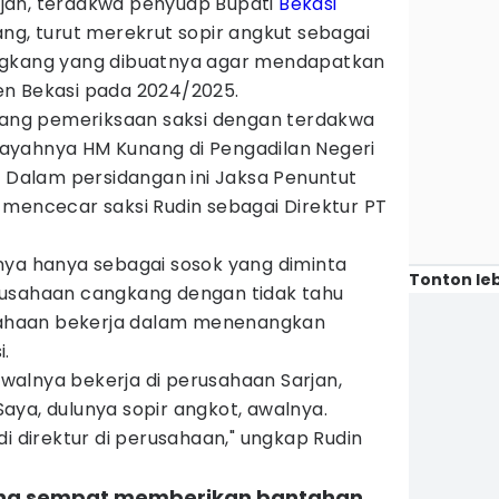
jan, terdakwa penyuap Bupati
Bekasi
ng, turut merekrut sopir angkut sebagai
ngkang yang dibuatnya agar mendapatkan
n Bekasi pada 2024/2025.
idang pemeriksaan saksi dengan terdakwa
ayahnya HM Kunang di Pengadilan Negeri
. Dalam persidangan ini Jaksa Penuntut
 mencecar saksi Rudin sebagai Direktur PT
nya hanya sebagai sosok yang diminta
Tonton leb
rusahaan cangkang dengan tidak tahu
ahaan bekerja dalam menenangkan
i.
 awalnya bekerja di perusahaan Sarjan,
 Saya, dulunya sopir angkot, awalnya.
di direktur di perusahaan," ungkap Rudin
ang sempat memberikan bantahan