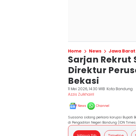
Home
News
Jawa Barat
Sarjan Rekrut 
Direktur Peru
Bekasi
11 Mei 2026, 14:30 WIB
Kota Bandung
Azzis Zulkhairil
News
Channel
Suasana sidang perkara korupsi Bupati
di Pengadilan Negeri Bandung (IDN Times/
Intinya Sih
Timeline