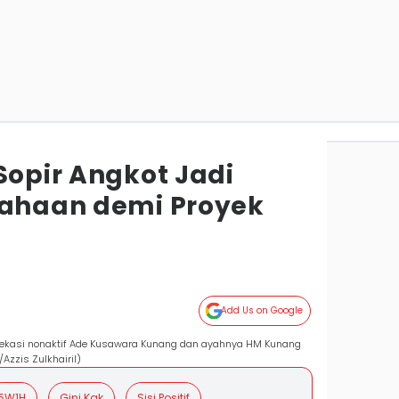
Sopir Angkot Jadi
sahaan demi Proyek
Add Us on Google
 Bekasi nonaktif Ade Kusawara Kunang dan ayahnya HM Kunang
Azzis Zulkhairil)
5W1H
Gini Kak
Sisi Positif