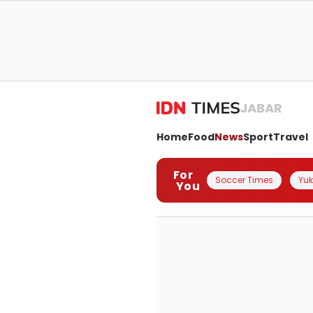
JABAR
Home
Food
News
Sport
Travel
For
Soccer Times
Yuk 
You