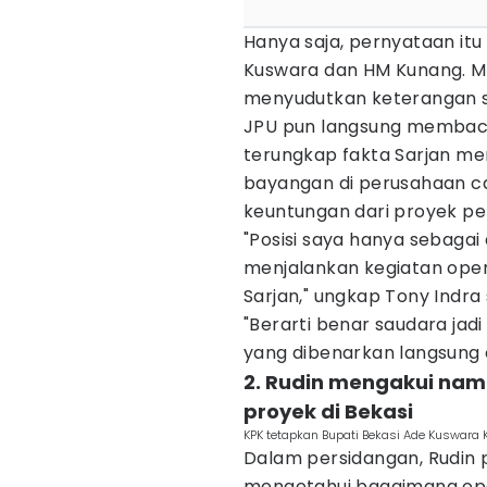
Hanya saja, pernyataan it
Kuswara dan HM Kunang. Me
menyudutkan keterangan sa
JPU pun langsung membaca
terungkap fakta Sarjan me
bayangan di perusahaan c
keuntungan dari proyek p
"Posisi saya hanya sebagai
menjalankan kegiatan opera
Sarjan," ungkap Tony Indr
"Berarti benar saudara jad
yang dibenarkan langsung o
2. Rudin mengakui nam
proyek di Bekasi
KPK tetapkan Bupati Bekasi Ade Kuswara
Dalam persidangan, Rudin p
mengetahui bagaimana ope