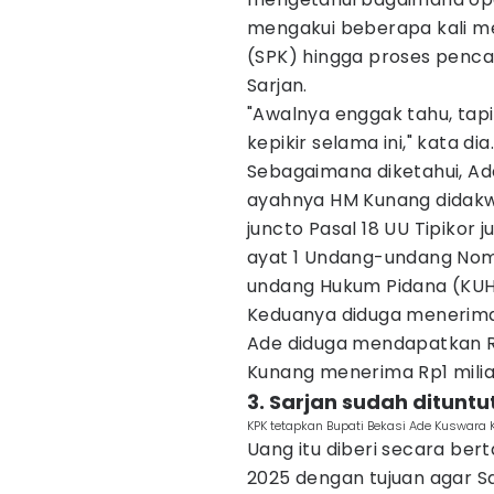
mengakui beberapa kali me
(SPK) hingga proses penca
Sarjan.
"Awalnya enggak tahu, tapi
kepikir selama ini," kata dia.
Sebagaimana diketahui, A
ayahnya HM Kunang didakwa 
juncto Pasal 18 UU Tipikor j
ayat 1 Undang-undang Nom
undang Hukum Pidana (KUH
Keduanya diduga meneri
Ade diduga mendapatkan Rp
Kunang menerima Rp1 miliar
3. Sarjan sudah dituntu
KPK tetapkan Bupati Bekasi Ade Kuswara
Uang itu diberi secara be
2025 dengan tujuan agar S