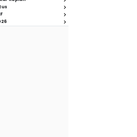
tus
FF
026