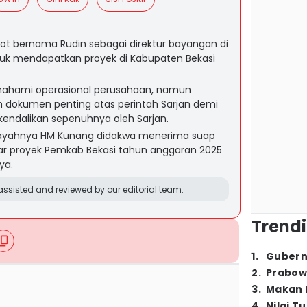
kot bernama Rudin sebagai direktur bayangan di
uk mendapatkan proyek di Kabupaten Bekasi
ahami operasional perusahaan, namun
dokumen penting atas perintah Sarjan demi
kendalikan sepenuhnya oleh Sarjan.
ayahnya HM Kunang didakwa menerima suap
 agar proyek Pemkab Bekasi tahun anggaran 2025
ya.
ssisted and reviewed by our editorial team.
Trendi
1
.
Gubern
2
.
Prabow
3
.
Makan B
4
.
Nilai T