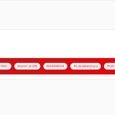
Pilih !
Iklanin di IDN
INSIDENESIA
#LokalBerdaya
Profi