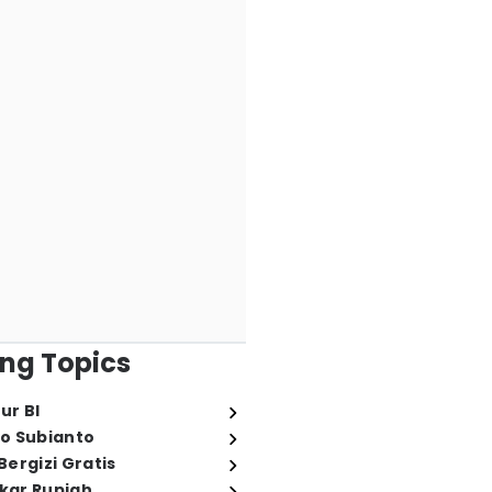
ng Topics
ur BI
o Subianto
ergizi Gratis
ukar Rupiah