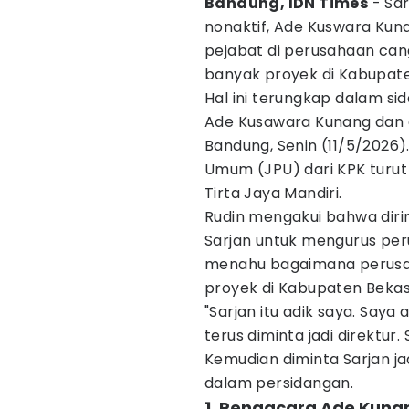
Bandung, IDN Times
- Sar
nonaktif, Ade Kuswara Kuna
pejabat di perusahaan ca
banyak proyek di Kabupate
Hal ini terungkap dalam s
Ade Kusawara Kunang dan 
Bandung, Senin (11/5/2026)
Umum (JPU) dari KPK turut
Tirta Jaya Mandiri.
Rudin mengakui bahwa diri
Sarjan untuk mengurus pe
menahu bagaimana perus
proyek di Kabupaten Bekas
"Sarjan itu adik saya. Saya
terus diminta jadi direktur.
Kemudian diminta Sarjan ja
dalam persidangan.
1. Pengacara Ade Kun