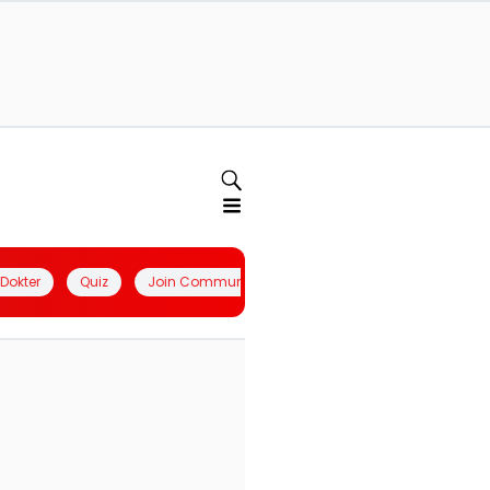
l Dokter
Quiz
Join Community