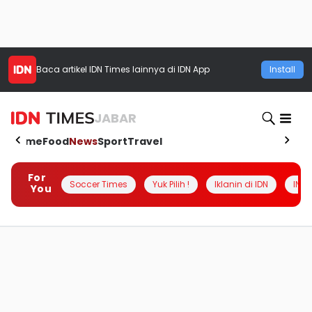
Baca artikel
IDN Times
lainnya di IDN App
Install
JABAR
Home
Food
News
Sport
Travel
For
Soccer Times
Yuk Pilih !
Iklanin di IDN
INSI
You