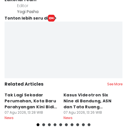
Editor
Yogi Pasha
Tonton lebih seru di
Related Articles
See More
Tak Lagi Sekadar
Kasus Videotron Six
K
Perumahan, Kota Baru
Nine di Bandung, ASN
M
Parahyangan Kini Bidik
dan Tata Ruang
G
Wisatawan
07 Agu 2026, 13:28 WIB
Diperiksa
07 Agu 2026, 13:26 WIB
07
News
News
Ne