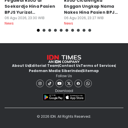
Pegawai RSUD dr
RSUD Cicalengka
P
Soekardjo Hina Pasien
Enggan Ungkap Nama
M
BPJS Yurizal
Nakes Hina Pasien BPJS
D
Mengundurkan Diri
06 Agu 2026, 23:30 WIB
Yurizal
06 Agu 2026, 23:27 WIB
T
06
News
News
Ne
About Us
Editorial Team
Contact Us
Terms of Services
Pedoman Media Siber
Index
Sitemap
Follow Us
Download
© 2026 IDN. All Rights Reserved.