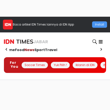
Baca artikel
IDN Times
lainnya di IDN App
Install
JABAR
Home
Food
News
Sport
Travel
For
Soccer Times
Yuk Pilih !
Iklanin di IDN
INSI
You