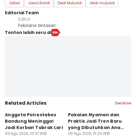
Jabar
Jawa Barat
Dedi Mulyadi
dedi mulyadi
Editorial Team
Editor
Febriana Sintasari
Tonton lebih seru di
Related Articles
See More
Anggota Polrestabes
Pakaian Nyaman dan
S
Bandung Meninggal
Praktis Jadi Tren Baru
A
Jadi Korban Tabrak Lari
yang Dibutuhkan Anak
U
09 Agu 2026, 20:51 WIB
Muda
09 Agu 2026, 15:24 WIB
09