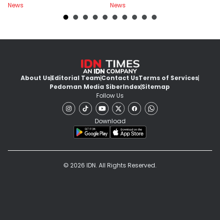
News
News
Ne
About Us
Editorial Team
Contact Us
Terms of Services
Pedoman Media Siber
Index
Sitemap
Follow Us
Download
© 2026 IDN. All Rights Reserved.