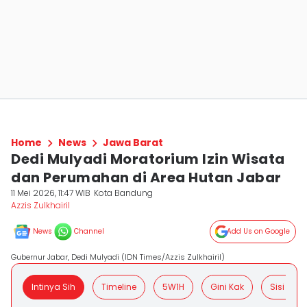
Home
News
Jawa Barat
Dedi Mulyadi Moratorium Izin Wisata
dan Perumahan di Area Hutan Jabar
11 Mei 2026, 11:47 WIB
Kota Bandung
Azzis Zulkhairil
News
Channel
Add Us on Google
Gubernur Jabar, Dedi Mulyadi (IDN Times/Azzis Zulkhairil)
Intinya Sih
Timeline
5W1H
Gini Kak
Sisi Posit