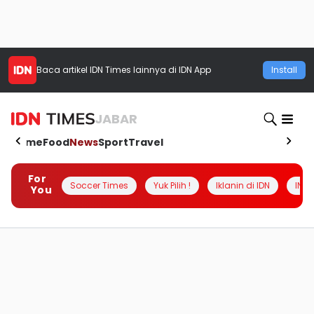
Baca artikel
IDN Times
lainnya di IDN App
Install
JABAR
Home
Food
News
Sport
Travel
For
Soccer Times
Yuk Pilih !
Iklanin di IDN
INSI
You