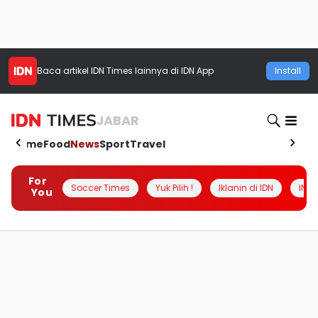
Baca artikel
IDN Times
lainnya di IDN App
Install
JABAR
Home
Food
News
Sport
Travel
For
Soccer Times
Yuk Pilih !
Iklanin di IDN
INSI
You